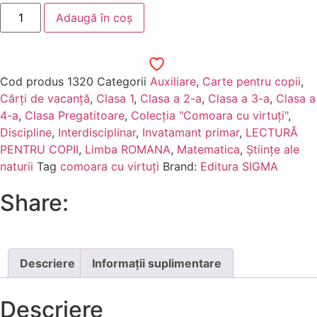
Adaugă în coș
Cod produs
1320
Categorii
Auxiliare
,
Carte pentru copii
,
Cărți de vacanță
,
Clasa 1
,
Clasa a 2-a
,
Clasa a 3-a
,
Clasa a
4-a
,
Clasa Pregatitoare
,
Colecția "Comoara cu virtuți"
,
Discipline
,
Interdisciplinar
,
Invatamant primar
,
LECTURĂ
PENTRU COPII
,
Limba ROMANA
,
Matematica
,
Științe ale
naturii
Tag
comoara cu virtuți
Brand:
Editura SIGMA
Share:
Descriere
Informații suplimentare
Descriere