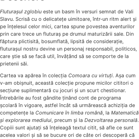
Fluturașul zglobiu
este un basm în versuri semnat de Vali
Slavu. Scrisă cu o delicatețe uimitoare, într-un ritm alert și
pe înțelesul celor mici, cartea spune povestea aventurilor
prin care trece un fluturaș pe drumul maturizării sale. Din
făptura plictisită, bosumflată, lipsită de considerație,
fluturașul nostru devine un personaj responsabil, politicos,
care știe să se facă util, învățând să se comporte de la
prietenii săi.
Cartea va apărea în colecția
Comoara cu virtuți
. Așa cum
v-am obișnuit, această colecție propune micilor cititori o
secțiune suplimentară cu jocuri și un scurt chestionar.
Întrebările au fost gândite ținând cont de programa
școlară în vigoare, astfel încât să urmărească achiziția de
competențe la
Comunicare în limba română
, la
Matematică
și explorarea mediului
, precum și la
Dezvoltarea personală
.
Copiii sunt ajutați să înțeleagă textul citit, să afle ce sunt
acelea valori și să se bucure ori de câte ori descoperă că