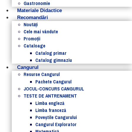
Gastronomie
Materiale Didactice
Recomandări
Noutăţi
Cele mai vândute
Promoții
Cataloage
Catalog primar
Catalog gimnaziu
Cangurul
Resurse Cangurul
Pachete Cangurul
JOCUL-CONCURS CANGURUL
TESTE DE ANTRENAMENT
Limba engleză
Limba franceză
Poveștile Cangurului
Cangurul Explorator
Matematică