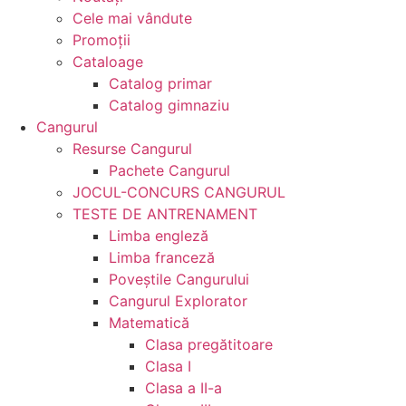
Cele mai vândute
Promoții
Cataloage
Catalog primar
Catalog gimnaziu
Cangurul
Resurse Cangurul
Pachete Cangurul
JOCUL-CONCURS CANGURUL
TESTE DE ANTRENAMENT
Limba engleză
Limba franceză
Poveștile Cangurului
Cangurul Explorator
Matematică
Clasa pregătitoare
Clasa I
Clasa a II-a