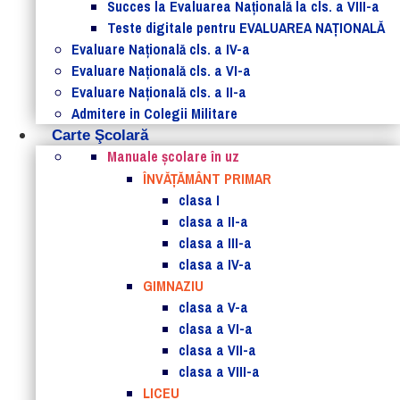
Succes la Evaluarea Națională la cls. a VIII-a
Teste digitale pentru EVALUAREA NAȚIONALĂ
Evaluare Naţională cls. a IV-a
Evaluare Naţională cls. a VI-a
Evaluare Naţională cls. a II-a
Admitere in Colegii Militare
Carte Şcolară
Manuale şcolare în uz
ÎNVĂȚĂMÂNT PRIMAR
clasa I
clasa a II-a
clasa a III-a
clasa a IV-a
GIMNAZIU
clasa a V-a
clasa a VI-a
clasa a VII-a
clasa a VIII-a
LICEU