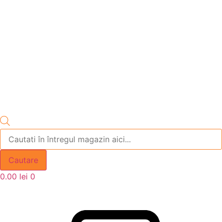
Products
search
Cautare
0.00
lei
0