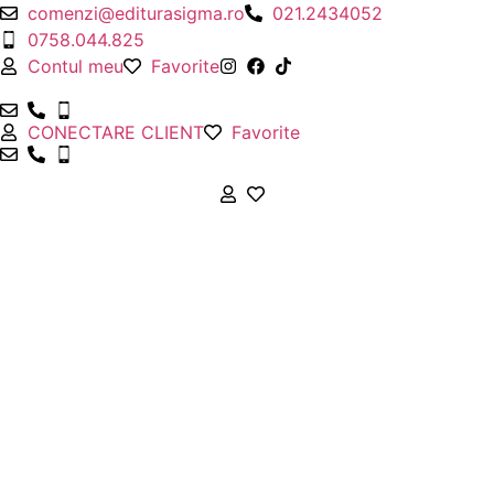
Sari
comenzi@editurasigma.ro
021.2434052
la
0758.044.825
conținut
Contul meu
Favorite
CONECTARE CLIENT
Favorite