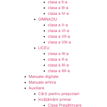
clasa a II-a
clasa a III-a
clasa a IV-a
GIMNAZIU
clasa a V-a
clasa a VI-a
clasa a VII-a
clasa a VIII-a
LICEU
clasa a IX-a
clasa a X-a
clasa a XI-a
clasa a XII-a
Manuale digitale
Manuale arhiva
Auxiliare
Cărţi pentru preşcolari
Invățământ primar
Clasa Pregătitoare