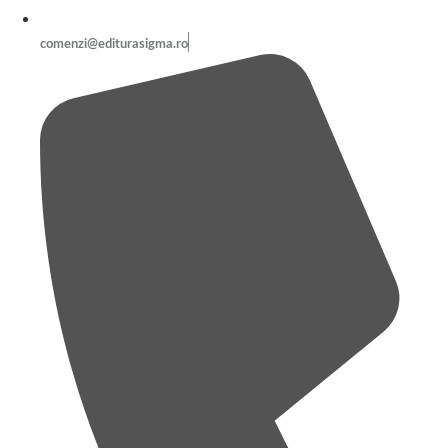
comenzi@editurasigma.ro