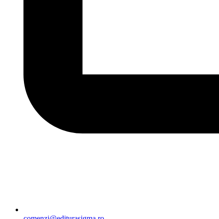
comenzi@editurasigma.ro