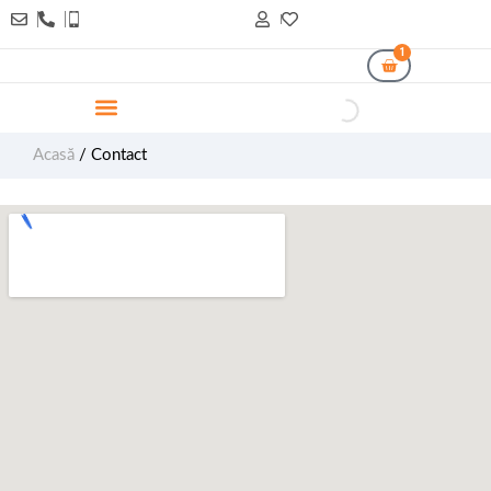
1
Acasă
/ Contact