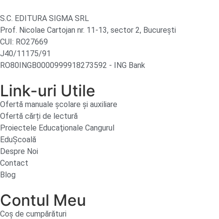
S.C. EDITURA SIGMA SRL
Prof. Nicolae Cartojan nr. 11-13, sector 2, București
CUI: RO27669
J40/11175/91
RO80INGB0000999918273592 - ING Bank
Link-uri Utile
Ofertă manuale şcolare şi auxiliare
Ofertă cărți de lectură
Proiectele Educaţionale Cangurul
EduȘcoală
Despre Noi
Contact
Blog
Contul Meu
Coș de cumpărături