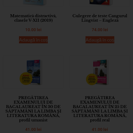
Matematică distractivă,
Culegere de teste Cangurul
clasele V-XII (2019)
Lingvist – Engleză
10.00
lei
74.00
lei
Adaugă în coș
Adaugă în coș
PREGĂTIREA
PREGĂTIREA
EXAMENULUI DE
EXAMENULUI DE
BACALAUREAT ÎN 30 DE
BACALAUREAT ÎN 25 DE
SĂPTAMÂNI LA LIMBA ŞI
SĂPTĂMÂNI LA LIMBA ȘI
LITERATURA ROMÂNĂ,
LITERATURA ROMÂNĂ,
profil umanist
profil real
41.00
lei
41.00
lei