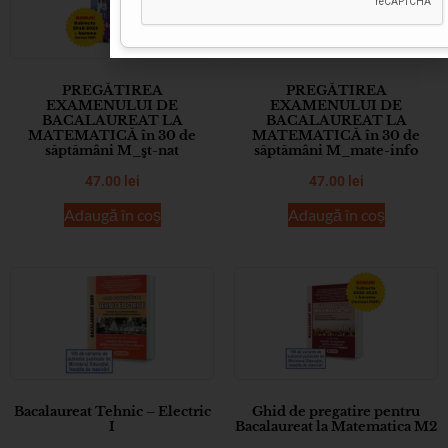
PREGĂTIREA
PREGĂTIREA
EXAMENULUI DE
EXAMENULUI DE
BACALAUREAT LA
BACALAUREAT LA
MATEMATICĂ în 30 de
MATEMATICĂ în 30 de
săptămâni M_şt-nat
săptămâni M_mate-info
47.00
lei
47.00
lei
Adaugă în coș
Adaugă în coș
Bacalaureat Tehnic – Electric
Ghid de pregatire pentru
I
Bacalaureat la Matematica M2