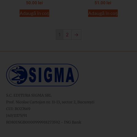
50.00
lei
51.00
lei
Adaugă în coș
Adaugă în coș
1
2
→
S.C. EDITURA SIGMA SRL
Prof. Nicolae Cartojan nr. 11-13, sector 2, București
CUI: RO27669
J40/11175/91
RO80INGB0000999918273592 - ING Bank