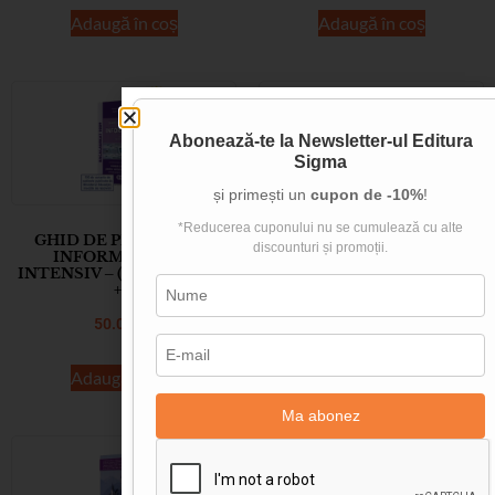
Adaugă în coș
Adaugă în coș
Abonează-te la
Newsletter-ul Editura
Sigma
și primești un
cupon de -10%
!
*Reducerea cuponului nu se cumulează cu alte
GHID DE PREGĂTIRE.
PREGĂTIREA
discounturi și promoții.
INFORMATICĂ. –
EXAMENULUI DE
INTENSIV – (PASCAL | C/C
BACALAUREAT LA
++)
MATEMATICĂ în 21 de
săptămâni M_tehnologic
50.00
lei
47.00
lei
Adaugă în coș
Adaugă în coș
Ma abonez