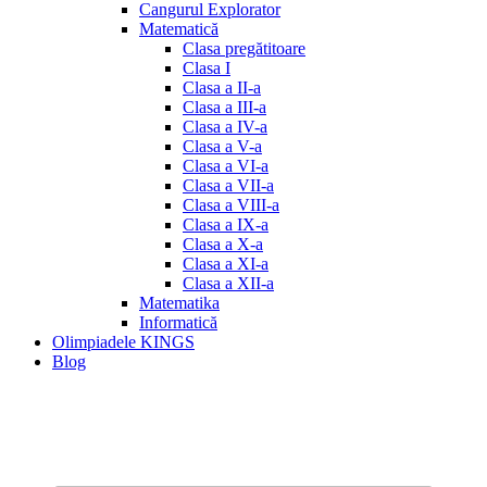
Cangurul Explorator
Matematică
Clasa pregătitoare
Clasa I
Clasa a II-a
Clasa a III-a
Clasa a IV-a
Clasa a V-a
Clasa a VI-a
Clasa a VII-a
Clasa a VIII-a
Clasa a IX-a
Clasa a X-a
Clasa a XI-a
Clasa a XII-a
Matematika
Informatică
Olimpiadele KINGS
Blog