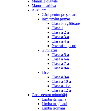
Manuale digitale
Manuale arhiva
Auxiliare
Cărţi pentru preşcolari
Invățământ primar
Clasa Pregătitoare
Clasa 1
Clasa a 2-a
Clasa a 3-a
Clasa a 4-a
Povesti si jocuri
Gimnaziu
Clasa a 5-a
Clasa a 6-a
Clasa a 7-a
Clasa a 8-a
Liceu
Clasa a 9-a
Clasa a 10-a
Clasa a 11-a
Clasa a 12-a
Carte pentru minorităţi
Limba germană
Limba maghiară
Limba rromani