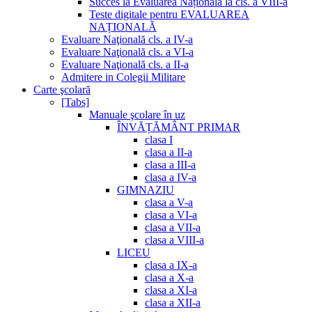
Succes la Evaluarea Națională la cls. a VIII-a
Teste digitale pentru EVALUAREA
NAȚIONALĂ
Evaluare Naţională cls. a IV-a
Evaluare Naţională cls. a VI-a
Evaluare Naţională cls. a II-a
Admitere in Colegii Militare
Carte şcolară
[Tabs]
Manuale şcolare în uz
ÎNVĂȚĂMÂNT PRIMAR
clasa I
clasa a II-a
clasa a III-a
clasa a IV-a
GIMNAZIU
clasa a V-a
clasa a VI-a
clasa a VII-a
clasa a VIII-a
LICEU
clasa a IX-a
clasa a X-a
clasa a XI-a
clasa a XII-a