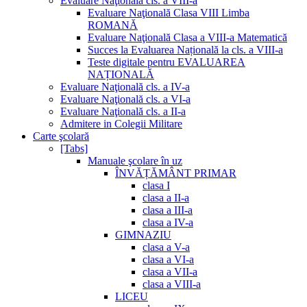
Evaluare Naţională cls. a VIII-a
Evaluare Naţională Clasa VIII Limba
ROMANĂ
Evaluare Naţională Clasa a VIII-a Matematică
Succes la Evaluarea Națională la cls. a VIII-a
Teste digitale pentru EVALUAREA
NAȚIONALĂ
Evaluare Naţională cls. a IV-a
Evaluare Naţională cls. a VI-a
Evaluare Naţională cls. a II-a
Admitere in Colegii Militare
Carte şcolară
[Tabs]
Manuale şcolare în uz
ÎNVĂȚĂMÂNT PRIMAR
clasa I
clasa a II-a
clasa a III-a
clasa a IV-a
GIMNAZIU
clasa a V-a
clasa a VI-a
clasa a VII-a
clasa a VIII-a
LICEU