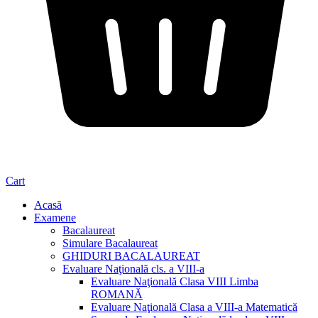
Cart
Acasă
Examene
Bacalaureat
Simulare Bacalaureat
GHIDURI BACALAUREAT
Evaluare Naţională cls. a VIII-a
Evaluare Naţională Clasa VIII Limba
ROMANĂ
Evaluare Naţională Clasa a VIII-a Matematică