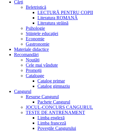
Cărţi
Beletristică
LECTURĂ PENTRU COPII
Literatura ROMANĂ
Literatura străină
Psihologie
Ştiinţele educaţiei
Economie
Gastronomie
Materiale didactice
Recomandări
Noutăţi
Cele mai vândute
Promoții
Cataloage
Catalog primar
Catalog gimnaziu
Cangurul
Resurse Cangurul
Pachete Cangurul
JOCUL-CONCURS CANGURUL
TESTE DE ANTRENAMENT
Limba engleză
Limba franceză
Poveștile Cangurului