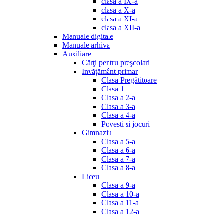
clasa a IX-a
clasa a X-a
clasa a XI-a
clasa a XII-a
Manuale digitale
Manuale arhiva
Auxiliare
Cărţi pentru preşcolari
Invățământ primar
Clasa Pregătitoare
Clasa 1
Clasa a 2-a
Clasa a 3-a
Clasa a 4-a
Povesti si jocuri
Gimnaziu
Clasa a 5-a
Clasa a 6-a
Clasa a 7-a
Clasa a 8-a
Liceu
Clasa a 9-a
Clasa a 10-a
Clasa a 11-a
Clasa a 12-a