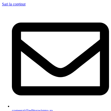
Sari la conținut
comenzi@editurasigma.ro