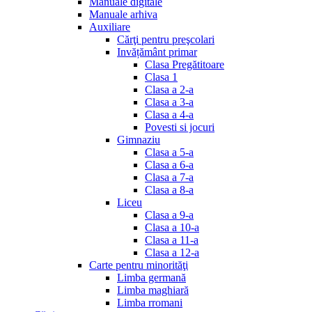
Manuale digitale
Manuale arhiva
Auxiliare
Cărţi pentru preşcolari
Invățământ primar
Clasa Pregătitoare
Clasa 1
Clasa a 2-a
Clasa a 3-a
Clasa a 4-a
Povesti si jocuri
Gimnaziu
Clasa a 5-a
Clasa a 6-a
Clasa a 7-a
Clasa a 8-a
Liceu
Clasa a 9-a
Clasa a 10-a
Clasa a 11-a
Clasa a 12-a
Carte pentru minorităţi
Limba germană
Limba maghiară
Limba rromani