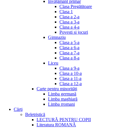
Invățământ primar
Clasa Pregătitoare
Clasa 1
Clasa a 2-a
Clasa a 3-a
Clasa a 4-a
Povesti si jocuri
Gimnaziu
Clasa a 5-a
Clasa a 6-a
Clasa a 7-a
Clasa a 8-a
Liceu
Clasa a 9-a
Clasa a 10-a
Clasa a 11-a
Clasa a 12-a
Carte pentru minorităţi
Limba germană
Limba maghiară
Limba rromani
Cărţi
Beletristică
LECTURĂ PENTRU COPII
Literatura ROMANĂ