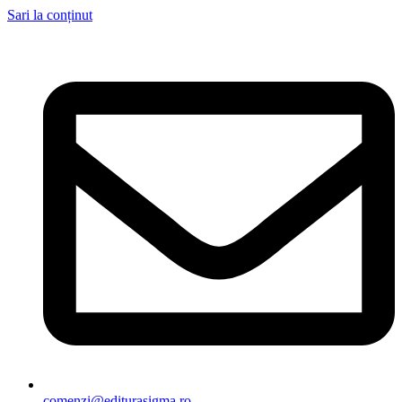
Sari la conținut
comenzi@editurasigma.ro