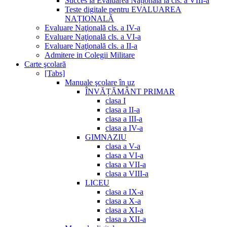
Succes la Evaluarea Națională la cls. a VIII-a
Teste digitale pentru EVALUAREA
NAȚIONALĂ
Evaluare Naţională cls. a IV-a
Evaluare Naţională cls. a VI-a
Evaluare Naţională cls. a II-a
Admitere in Colegii Militare
Carte şcolară
[Tabs]
Manuale şcolare în uz
ÎNVĂȚĂMÂNT PRIMAR
clasa I
clasa a II-a
clasa a III-a
clasa a IV-a
GIMNAZIU
clasa a V-a
clasa a VI-a
clasa a VII-a
clasa a VIII-a
LICEU
clasa a IX-a
clasa a X-a
clasa a XI-a
clasa a XII-a