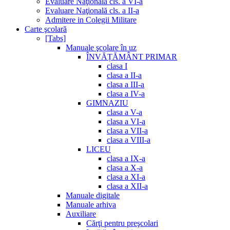
Evaluare Naţională cls. a VI-a
Evaluare Naţională cls. a II-a
Admitere in Colegii Militare
Carte şcolară
[Tabs]
Manuale şcolare în uz
ÎNVĂȚĂMÂNT PRIMAR
clasa I
clasa a II-a
clasa a III-a
clasa a IV-a
GIMNAZIU
clasa a V-a
clasa a VI-a
clasa a VII-a
clasa a VIII-a
LICEU
clasa a IX-a
clasa a X-a
clasa a XI-a
clasa a XII-a
Manuale digitale
Manuale arhiva
Auxiliare
Cărţi pentru preşcolari