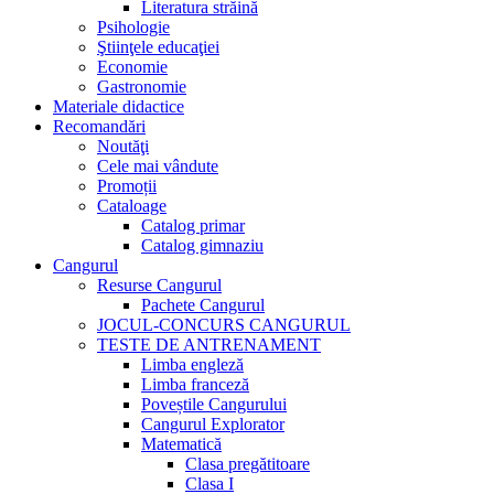
Literatura străină
Psihologie
Ştiinţele educaţiei
Economie
Gastronomie
Materiale didactice
Recomandări
Noutăţi
Cele mai vândute
Promoții
Cataloage
Catalog primar
Catalog gimnaziu
Cangurul
Resurse Cangurul
Pachete Cangurul
JOCUL-CONCURS CANGURUL
TESTE DE ANTRENAMENT
Limba engleză
Limba franceză
Poveștile Cangurului
Cangurul Explorator
Matematică
Clasa pregătitoare
Clasa I