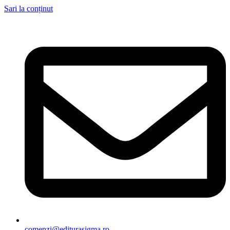
Sari la conținut
comenzi@editurasigma.ro