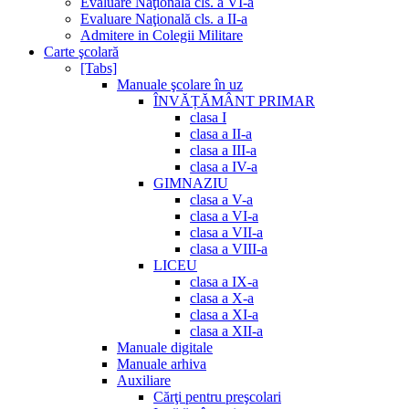
Evaluare Naţională cls. a VI-a
Evaluare Naţională cls. a II-a
Admitere in Colegii Militare
Carte şcolară
[Tabs]
Manuale şcolare în uz
ÎNVĂȚĂMÂNT PRIMAR
clasa I
clasa a II-a
clasa a III-a
clasa a IV-a
GIMNAZIU
clasa a V-a
clasa a VI-a
clasa a VII-a
clasa a VIII-a
LICEU
clasa a IX-a
clasa a X-a
clasa a XI-a
clasa a XII-a
Manuale digitale
Manuale arhiva
Auxiliare
Cărţi pentru preşcolari