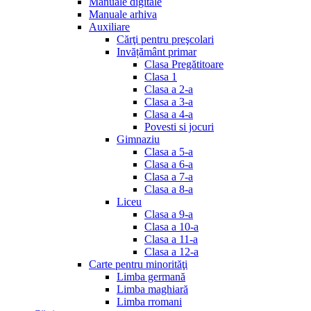
Manuale digitale
Manuale arhiva
Auxiliare
Cărţi pentru preşcolari
Invățământ primar
Clasa Pregătitoare
Clasa 1
Clasa a 2-a
Clasa a 3-a
Clasa a 4-a
Povesti si jocuri
Gimnaziu
Clasa a 5-a
Clasa a 6-a
Clasa a 7-a
Clasa a 8-a
Liceu
Clasa a 9-a
Clasa a 10-a
Clasa a 11-a
Clasa a 12-a
Carte pentru minorităţi
Limba germană
Limba maghiară
Limba rromani