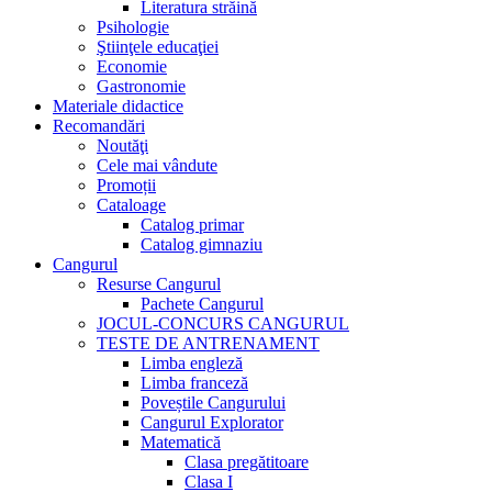
Literatura străină
Psihologie
Ştiinţele educaţiei
Economie
Gastronomie
Materiale didactice
Recomandări
Noutăţi
Cele mai vândute
Promoții
Cataloage
Catalog primar
Catalog gimnaziu
Cangurul
Resurse Cangurul
Pachete Cangurul
JOCUL-CONCURS CANGURUL
TESTE DE ANTRENAMENT
Limba engleză
Limba franceză
Poveștile Cangurului
Cangurul Explorator
Matematică
Clasa pregătitoare
Clasa I