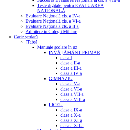
Succes la Evaluarea Națională la cls. a VIII-a
Teste digitale pentru EVALUAREA
NAȚIONALĂ
Evaluare Naţională cls. a IV-a
Evaluare Naţională cls. a VI-a
Evaluare Naţională cls. a II-a
Admitere in Colegii Militare
Carte şcolară
[Tabs]
Manuale şcolare în uz
ÎNVĂȚĂMÂNT PRIMAR
clasa I
clasa a II-a
clasa a III-a
clasa a IV-a
GIMNAZIU
clasa a V-a
clasa a VI-a
clasa a VII-a
clasa a VIII-a
LICEU
clasa a IX-a
clasa a X-a
clasa a XI-a
clasa a XII-a