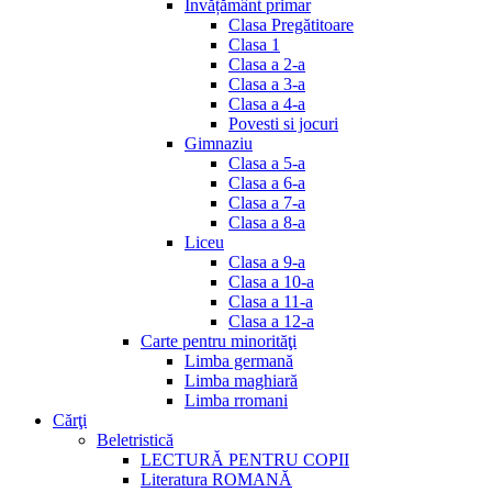
Invățământ primar
Clasa Pregătitoare
Clasa 1
Clasa a 2-a
Clasa a 3-a
Clasa a 4-a
Povesti si jocuri
Gimnaziu
Clasa a 5-a
Clasa a 6-a
Clasa a 7-a
Clasa a 8-a
Liceu
Clasa a 9-a
Clasa a 10-a
Clasa a 11-a
Clasa a 12-a
Carte pentru minorităţi
Limba germană
Limba maghiară
Limba rromani
Cărţi
Beletristică
LECTURĂ PENTRU COPII
Literatura ROMANĂ