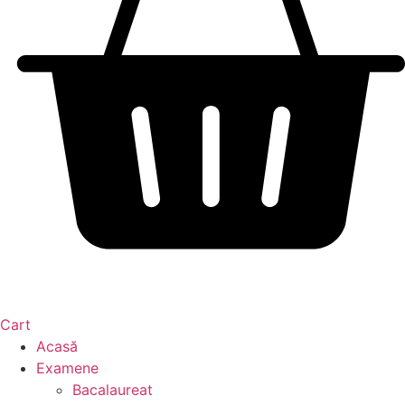
Cart
Acasă
Examene
Bacalaureat