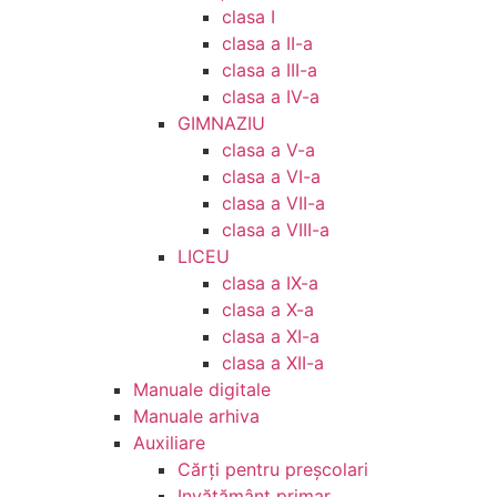
clasa I
clasa a II-a
clasa a III-a
clasa a IV-a
GIMNAZIU
clasa a V-a
clasa a VI-a
clasa a VII-a
clasa a VIII-a
LICEU
clasa a IX-a
clasa a X-a
clasa a XI-a
clasa a XII-a
Manuale digitale
Manuale arhiva
Auxiliare
Cărţi pentru preşcolari
Invățământ primar