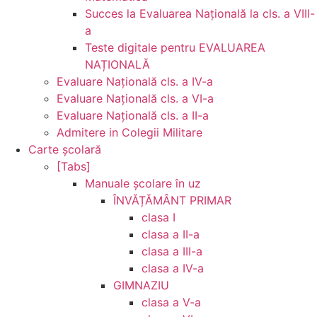
Succes la Evaluarea Națională la cls. a VIII-
a
Teste digitale pentru EVALUAREA
NAȚIONALĂ
Evaluare Naţională cls. a IV-a
Evaluare Naţională cls. a VI-a
Evaluare Naţională cls. a II-a
Admitere in Colegii Militare
Carte şcolară
[Tabs]
Manuale şcolare în uz
ÎNVĂȚĂMÂNT PRIMAR
clasa I
clasa a II-a
clasa a III-a
clasa a IV-a
GIMNAZIU
clasa a V-a