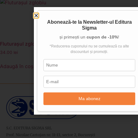
Abonează-te la
Newsletter-ul Editura
Sigma
și primești un
cupon de -10%
!
Fluturașul zglobiu
*Reducerea cuponului nu se cumulează cu alte
discounturi și promoții.
34.00
lei
Adaugă în coș
Ma abonez
S.C. EDITURA SIGMA SRL
Prof. Nicolae Cartojan nr. 11-13, sector 2, București