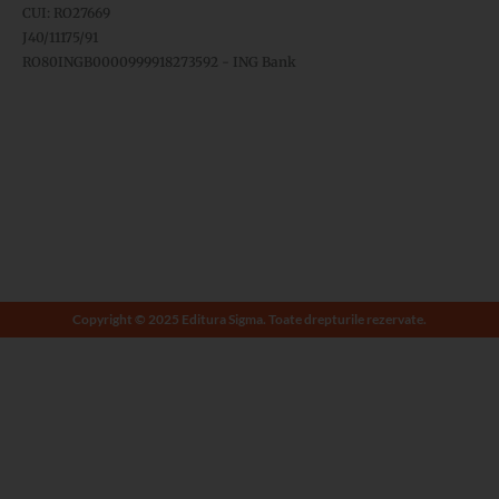
CUI: RO27669
J40/11175/91
RO80INGB0000999918273592 - ING Bank
Copyright © 2025 Editura Sigma. Toate drepturile rezervate.