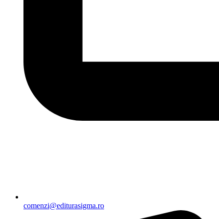
comenzi@editurasigma.ro