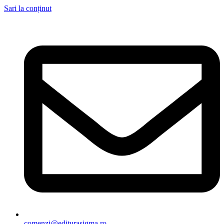
Sari la conținut
comenzi@editurasigma.ro