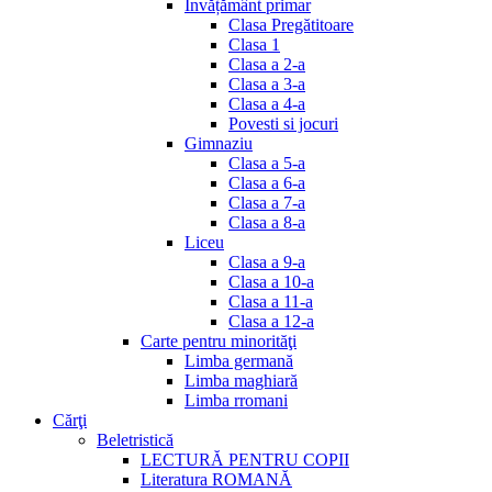
Invățământ primar
Clasa Pregătitoare
Clasa 1
Clasa a 2-a
Clasa a 3-a
Clasa a 4-a
Povesti si jocuri
Gimnaziu
Clasa a 5-a
Clasa a 6-a
Clasa a 7-a
Clasa a 8-a
Liceu
Clasa a 9-a
Clasa a 10-a
Clasa a 11-a
Clasa a 12-a
Carte pentru minorităţi
Limba germană
Limba maghiară
Limba rromani
Cărţi
Beletristică
LECTURĂ PENTRU COPII
Literatura ROMANĂ