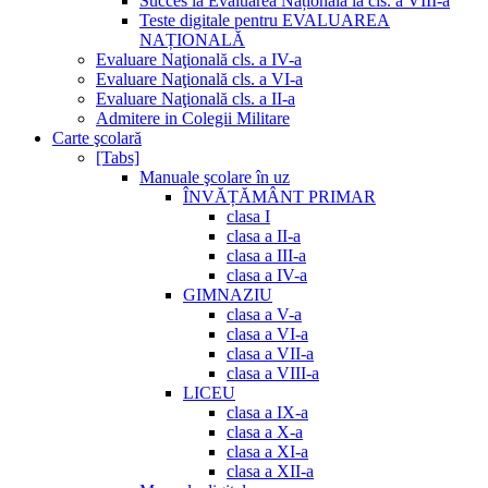
Succes la Evaluarea Națională la cls. a VIII-a
Teste digitale pentru EVALUAREA
NAȚIONALĂ
Evaluare Naţională cls. a IV-a
Evaluare Naţională cls. a VI-a
Evaluare Naţională cls. a II-a
Admitere in Colegii Militare
Carte şcolară
[Tabs]
Manuale şcolare în uz
ÎNVĂȚĂMÂNT PRIMAR
clasa I
clasa a II-a
clasa a III-a
clasa a IV-a
GIMNAZIU
clasa a V-a
clasa a VI-a
clasa a VII-a
clasa a VIII-a
LICEU
clasa a IX-a
clasa a X-a
clasa a XI-a
clasa a XII-a