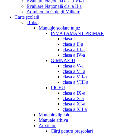
Evaluare Naţională cls. a VI-a
Evaluare Naţională cls. a II-a
Admitere in Colegii Militare
Carte şcolară
[Tabs]
Manuale şcolare în uz
ÎNVĂȚĂMÂNT PRIMAR
clasa I
clasa a II-a
clasa a III-a
clasa a IV-a
GIMNAZIU
clasa a V-a
clasa a VI-a
clasa a VII-a
clasa a VIII-a
LICEU
clasa a IX-a
clasa a X-a
clasa a XI-a
clasa a XII-a
Manuale digitale
Manuale arhiva
Auxiliare
Cărţi pentru preşcolari