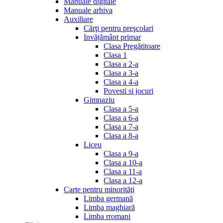
Manuale digitale
Manuale arhiva
Auxiliare
Cărţi pentru preşcolari
Invățământ primar
Clasa Pregătitoare
Clasa 1
Clasa a 2-a
Clasa a 3-a
Clasa a 4-a
Povesti si jocuri
Gimnaziu
Clasa a 5-a
Clasa a 6-a
Clasa a 7-a
Clasa a 8-a
Liceu
Clasa a 9-a
Clasa a 10-a
Clasa a 11-a
Clasa a 12-a
Carte pentru minorităţi
Limba germană
Limba maghiară
Limba rromani