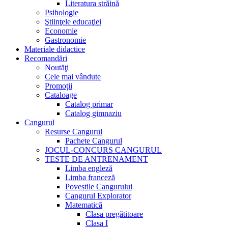
Literatura străină
Psihologie
Ştiinţele educaţiei
Economie
Gastronomie
Materiale didactice
Recomandări
Noutăţi
Cele mai vândute
Promoții
Cataloage
Catalog primar
Catalog gimnaziu
Cangurul
Resurse Cangurul
Pachete Cangurul
JOCUL-CONCURS CANGURUL
TESTE DE ANTRENAMENT
Limba engleză
Limba franceză
Poveștile Cangurului
Cangurul Explorator
Matematică
Clasa pregătitoare
Clasa I