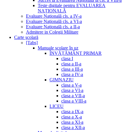
Succes la Evaluarea Națională la cls. a VIII-a
Teste digitale pentru EVALUAREA
NAȚIONALĂ
Evaluare Naţională cls. a IV-a
Evaluare Naţională cls. a VI-a
Evaluare Naţională cls. a II-a
Admitere in Colegii Militare
Carte şcolară
[Tabs]
Manuale şcolare în uz
ÎNVĂȚĂMÂNT PRIMAR
clasa I
clasa a II-a
clasa a III-a
clasa a IV-a
GIMNAZIU
clasa a V-a
clasa a VI-a
clasa a VII-a
clasa a VIII-a
LICEU
clasa a IX-a
clasa a X-a
clasa a XI-a
clasa a XII-a