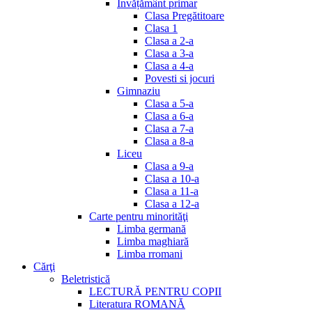
Invățământ primar
Clasa Pregătitoare
Clasa 1
Clasa a 2-a
Clasa a 3-a
Clasa a 4-a
Povesti si jocuri
Gimnaziu
Clasa a 5-a
Clasa a 6-a
Clasa a 7-a
Clasa a 8-a
Liceu
Clasa a 9-a
Clasa a 10-a
Clasa a 11-a
Clasa a 12-a
Carte pentru minorităţi
Limba germană
Limba maghiară
Limba rromani
Cărţi
Beletristică
LECTURĂ PENTRU COPII
Literatura ROMANĂ