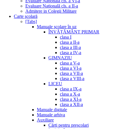
Evaluare Naţională cls. a VI-a
Evaluare Naţională cls. a II-a
Admitere in Colegii Militare
Carte şcolară
[Tabs]
Manuale şcolare în uz
ÎNVĂȚĂMÂNT PRIMAR
clasa I
clasa a II-a
clasa a III-a
clasa a IV-a
GIMNAZIU
clasa a V-a
clasa a VI-a
clasa a VII-a
clasa a VIII-a
LICEU
clasa a IX-a
clasa a X-a
clasa a XI-a
clasa a XII-a
Manuale digitale
Manuale arhiva
Auxiliare
Cărţi pentru preşcolari