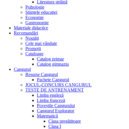
Literatura străină
Psihologie
Ştiinţele educaţiei
Economie
Gastronomie
Materiale didactice
Recomandări
Noutăţi
Cele mai vândute
Promoții
Cataloage
Catalog primar
Catalog gimnaziu
Cangurul
Resurse Cangurul
Pachete Cangurul
JOCUL-CONCURS CANGURUL
TESTE DE ANTRENAMENT
Limba engleză
Limba franceză
Poveștile Cangurului
Cangurul Explorator
Matematică
Clasa pregătitoare
Clasa I