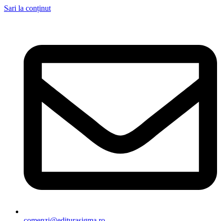
Sari la conținut
comenzi@editurasigma.ro