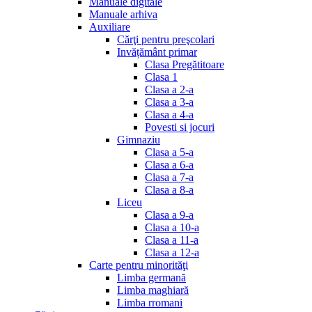
Manuale digitale
Manuale arhiva
Auxiliare
Cărţi pentru preşcolari
Invățământ primar
Clasa Pregătitoare
Clasa 1
Clasa a 2-a
Clasa a 3-a
Clasa a 4-a
Povesti si jocuri
Gimnaziu
Clasa a 5-a
Clasa a 6-a
Clasa a 7-a
Clasa a 8-a
Liceu
Clasa a 9-a
Clasa a 10-a
Clasa a 11-a
Clasa a 12-a
Carte pentru minorităţi
Limba germană
Limba maghiară
Limba rromani