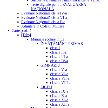
Succes la Evaluarea Națională la cls. a VIII-a
Teste digitale pentru EVALUAREA
NAȚIONALĂ
Evaluare Naţională cls. a IV-a
Evaluare Naţională cls. a VI-a
Evaluare Naţională cls. a II-a
Admitere in Colegii Militare
Carte şcolară
[Tabs]
Manuale şcolare în uz
ÎNVĂȚĂMÂNT PRIMAR
clasa I
clasa a II-a
clasa a III-a
clasa a IV-a
GIMNAZIU
clasa a V-a
clasa a VI-a
clasa a VII-a
clasa a VIII-a
LICEU
clasa a IX-a
clasa a X-a
clasa a XI-a
clasa a XII-a