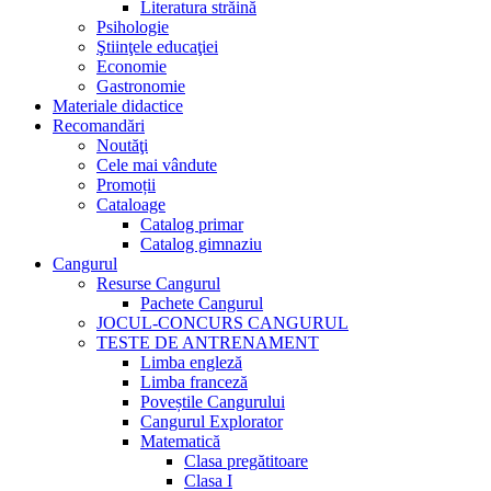
Literatura străină
Psihologie
Ştiinţele educaţiei
Economie
Gastronomie
Materiale didactice
Recomandări
Noutăţi
Cele mai vândute
Promoții
Cataloage
Catalog primar
Catalog gimnaziu
Cangurul
Resurse Cangurul
Pachete Cangurul
JOCUL-CONCURS CANGURUL
TESTE DE ANTRENAMENT
Limba engleză
Limba franceză
Poveștile Cangurului
Cangurul Explorator
Matematică
Clasa pregătitoare
Clasa I