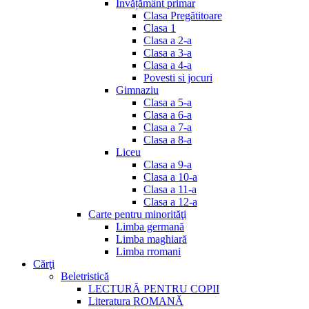
Invățământ primar
Clasa Pregătitoare
Clasa 1
Clasa a 2-a
Clasa a 3-a
Clasa a 4-a
Povesti si jocuri
Gimnaziu
Clasa a 5-a
Clasa a 6-a
Clasa a 7-a
Clasa a 8-a
Liceu
Clasa a 9-a
Clasa a 10-a
Clasa a 11-a
Clasa a 12-a
Carte pentru minorităţi
Limba germană
Limba maghiară
Limba rromani
Cărţi
Beletristică
LECTURĂ PENTRU COPII
Literatura ROMANĂ