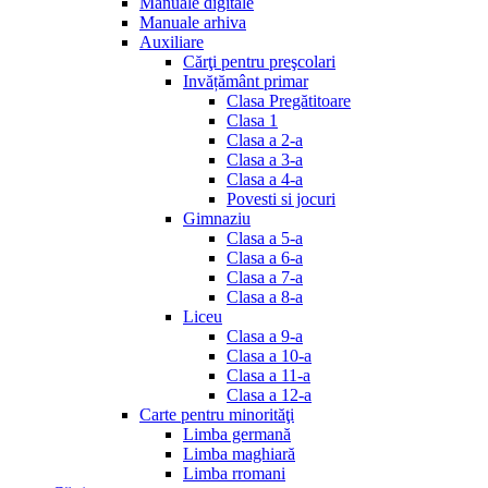
Manuale digitale
Manuale arhiva
Auxiliare
Cărţi pentru preşcolari
Invățământ primar
Clasa Pregătitoare
Clasa 1
Clasa a 2-a
Clasa a 3-a
Clasa a 4-a
Povesti si jocuri
Gimnaziu
Clasa a 5-a
Clasa a 6-a
Clasa a 7-a
Clasa a 8-a
Liceu
Clasa a 9-a
Clasa a 10-a
Clasa a 11-a
Clasa a 12-a
Carte pentru minorităţi
Limba germană
Limba maghiară
Limba rromani