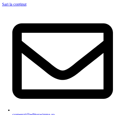
Sari la conținut
comenzi@editurasigma.ro