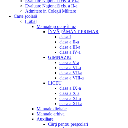
Evaluare Naţională cls. a VI-a
Evaluare Naţională cls. a II-a
Admitere in Colegii Militare
Carte şcolară
[Tabs]
Manuale şcolare în uz
ÎNVĂȚĂMÂNT PRIMAR
clasa I
clasa a II-a
clasa a III-a
clasa a IV-a
GIMNAZIU
clasa a V-a
clasa a VI-a
clasa a VII-a
clasa a VIII-a
LICEU
clasa a IX-a
clasa a X-a
clasa a XI-a
clasa a XII-a
Manuale digitale
Manuale arhiva
Auxiliare
Cărţi pentru preşcolari