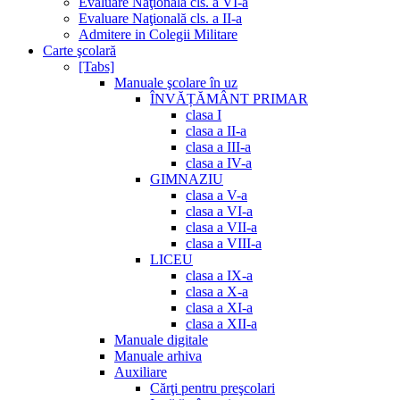
Evaluare Naţională cls. a VI-a
Evaluare Naţională cls. a II-a
Admitere in Colegii Militare
Carte şcolară
[Tabs]
Manuale şcolare în uz
ÎNVĂȚĂMÂNT PRIMAR
clasa I
clasa a II-a
clasa a III-a
clasa a IV-a
GIMNAZIU
clasa a V-a
clasa a VI-a
clasa a VII-a
clasa a VIII-a
LICEU
clasa a IX-a
clasa a X-a
clasa a XI-a
clasa a XII-a
Manuale digitale
Manuale arhiva
Auxiliare
Cărţi pentru preşcolari