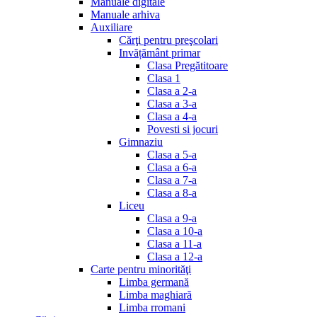
Manuale digitale
Manuale arhiva
Auxiliare
Cărţi pentru preşcolari
Invățământ primar
Clasa Pregătitoare
Clasa 1
Clasa a 2-a
Clasa a 3-a
Clasa a 4-a
Povesti si jocuri
Gimnaziu
Clasa a 5-a
Clasa a 6-a
Clasa a 7-a
Clasa a 8-a
Liceu
Clasa a 9-a
Clasa a 10-a
Clasa a 11-a
Clasa a 12-a
Carte pentru minorităţi
Limba germană
Limba maghiară
Limba rromani