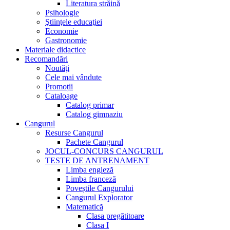
Literatura străină
Psihologie
Ştiinţele educaţiei
Economie
Gastronomie
Materiale didactice
Recomandări
Noutăţi
Cele mai vândute
Promoții
Cataloage
Catalog primar
Catalog gimnaziu
Cangurul
Resurse Cangurul
Pachete Cangurul
JOCUL-CONCURS CANGURUL
TESTE DE ANTRENAMENT
Limba engleză
Limba franceză
Poveștile Cangurului
Cangurul Explorator
Matematică
Clasa pregătitoare
Clasa I