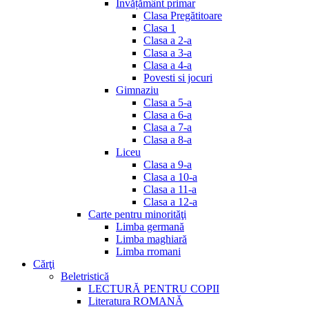
Invățământ primar
Clasa Pregătitoare
Clasa 1
Clasa a 2-a
Clasa a 3-a
Clasa a 4-a
Povesti si jocuri
Gimnaziu
Clasa a 5-a
Clasa a 6-a
Clasa a 7-a
Clasa a 8-a
Liceu
Clasa a 9-a
Clasa a 10-a
Clasa a 11-a
Clasa a 12-a
Carte pentru minorităţi
Limba germană
Limba maghiară
Limba rromani
Cărţi
Beletristică
LECTURĂ PENTRU COPII
Literatura ROMANĂ