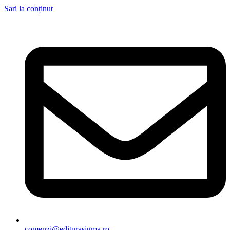
Sari la conținut
comenzi@editurasigma.ro