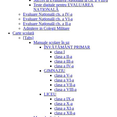
Succes la Evaluarea Națională la cls. a VIII-a
Teste digitale pentru EVALUAREA
NAȚIONALĂ
Evaluare Naţională cls. a IV-a
Evaluare Naţională cls. a VI-a
Evaluare Naţională cls. a II-a
Admitere in Colegii Militare
Carte şcolară
[Tabs]
Manuale şcolare în uz
ÎNVĂȚĂMÂNT PRIMAR
clasa I
clasa a II-a
clasa a III-a
clasa a IV-a
GIMNAZIU
clasa a V-a
clasa a VI-a
clasa a VII-a
clasa a VIII-a
LICEU
clasa a IX-a
clasa a X-a
clasa a XI-a
clasa a XII-a