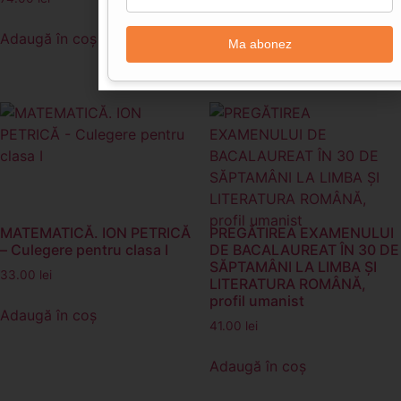
33.00
lei
Adaugă în coș
Ma abonez
Adaugă în coș
MATEMATICĂ. ION PETRICĂ
PREGĂTIREA EXAMENULUI
– Culegere pentru clasa I
DE BACALAUREAT ÎN 30 DE
SĂPTAMÂNI LA LIMBA ŞI
33.00
lei
LITERATURA ROMÂNĂ,
profil umanist
Adaugă în coș
41.00
lei
Adaugă în coș