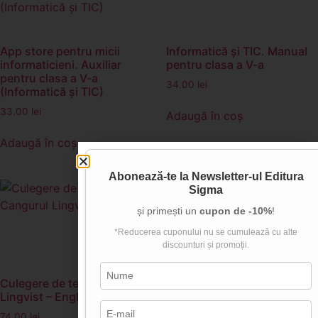
App store pentru micii
Informatică și TIC. Manual
informaticieni. Auxiliar
pentru clasa a V-a
pentru clasa a V-a
34.00
lei
(Informatică și TIC)
33.00
lei
Adaugă în coș
Adaugă în coș
Abonează-te la
Newsletter-ul Editura
Sigma
și primești un
cupon de -10%
!
*Reducerea cuponului nu se cumulează cu alte
discounturi și promoții.
Culegere de teste Cangurul
MATEMATICA. ION PETRICĂ
Lingvist – Engleză
– Culegere pentru clasa a II-
a
74.00
lei