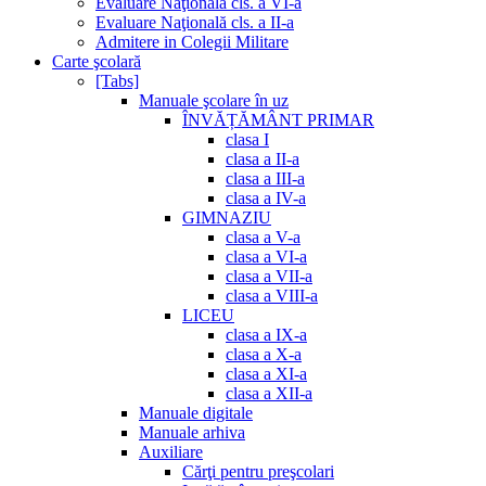
Evaluare Naţională cls. a VI-a
Evaluare Naţională cls. a II-a
Admitere in Colegii Militare
Carte şcolară
[Tabs]
Manuale şcolare în uz
ÎNVĂȚĂMÂNT PRIMAR
clasa I
clasa a II-a
clasa a III-a
clasa a IV-a
GIMNAZIU
clasa a V-a
clasa a VI-a
clasa a VII-a
clasa a VIII-a
LICEU
clasa a IX-a
clasa a X-a
clasa a XI-a
clasa a XII-a
Manuale digitale
Manuale arhiva
Auxiliare
Cărţi pentru preşcolari