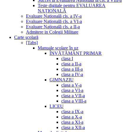
Succes la Evaluarea Națională la cls. a VIII-a
Teste digitale pentru EVALUAREA
NAȚIONALĂ
Evaluare Naţională cls. a IV-a
Evaluare Naţională cls. a VI-a
Evaluare Naţională cls. a II-a
Admitere in Colegii Militare
Carte şcolară
[Tabs]
Manuale şcolare în uz
ÎNVĂȚĂMÂNT PRIMAR
clasa I
clasa a II-a
clasa a III-a
clasa a IV-a
GIMNAZIU
clasa a V-a
clasa a VI-a
clasa a VII-a
clasa a VIII-a
LICEU
clasa a IX-a
clasa a X-a
clasa a XI-a
clasa a XII-a