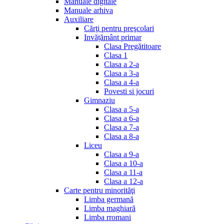
Manuale digitale
Manuale arhiva
Auxiliare
Cărţi pentru preşcolari
Invățământ primar
Clasa Pregătitoare
Clasa 1
Clasa a 2-a
Clasa a 3-a
Clasa a 4-a
Povesti si jocuri
Gimnaziu
Clasa a 5-a
Clasa a 6-a
Clasa a 7-a
Clasa a 8-a
Liceu
Clasa a 9-a
Clasa a 10-a
Clasa a 11-a
Clasa a 12-a
Carte pentru minorităţi
Limba germană
Limba maghiară
Limba rromani