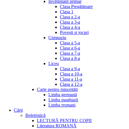
Invățământ primar
Clasa Pregătitoare
Clasa 1
Clasa a 2-a
Clasa a 3-a
Clasa a 4-a
Povesti si jocuri
Gimnaziu
Clasa a 5-a
Clasa a 6-a
Clasa a 7-a
Clasa a 8-a
Liceu
Clasa a 9-a
Clasa a 10-a
Clasa a 11-a
Clasa a 12-a
Carte pentru minorităţi
Limba germană
Limba maghiară
Limba rromani
Cărţi
Beletristică
LECTURĂ PENTRU COPII
Literatura ROMANĂ