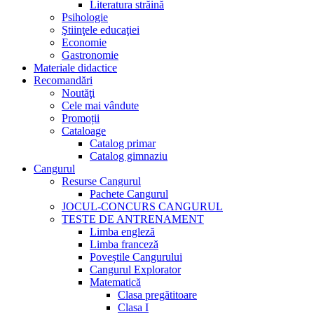
Literatura străină
Psihologie
Ştiinţele educaţiei
Economie
Gastronomie
Materiale didactice
Recomandări
Noutăţi
Cele mai vândute
Promoții
Cataloage
Catalog primar
Catalog gimnaziu
Cangurul
Resurse Cangurul
Pachete Cangurul
JOCUL-CONCURS CANGURUL
TESTE DE ANTRENAMENT
Limba engleză
Limba franceză
Poveștile Cangurului
Cangurul Explorator
Matematică
Clasa pregătitoare
Clasa I