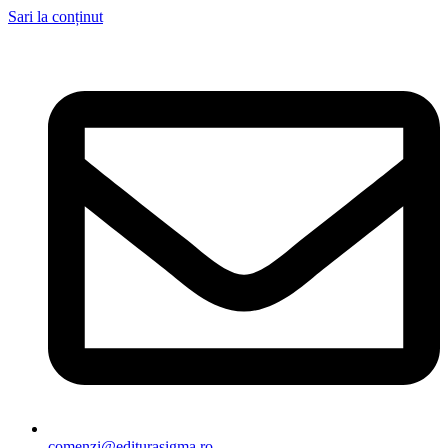
Sari la conținut
comenzi@editurasigma.ro