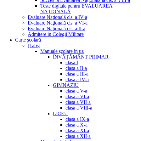
Succes la Evaluarea Națională la cls. a VIII-a
Teste digitale pentru EVALUAREA
NAȚIONALĂ
Evaluare Naţională cls. a IV-a
Evaluare Naţională cls. a VI-a
Evaluare Naţională cls. a II-a
Admitere in Colegii Militare
Carte şcolară
[Tabs]
Manuale şcolare în uz
ÎNVĂȚĂMÂNT PRIMAR
clasa I
clasa a II-a
clasa a III-a
clasa a IV-a
GIMNAZIU
clasa a V-a
clasa a VI-a
clasa a VII-a
clasa a VIII-a
LICEU
clasa a IX-a
clasa a X-a
clasa a XI-a
clasa a XII-a