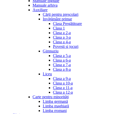
Manuale digitale
Manuale arhiva
Auxiliare
Cărţi pentru preşcolari
Invățământ primar
Clasa Pregătitoare
Clasa 1
Clasa a 2-a
Clasa a 3-a
Clasa a 4-a
Povesti si jocuri
Gimnaziu
Clasa a 5-a
Clasa a 6-a
Clasa a 7-a
Clasa a 8-a
Liceu
Clasa a 9-a
Clasa a 10-a
Clasa a 11-a
Clasa a 12-a
Carte pentru minorităţi
Limba germană
Limba maghiară
Limba rromani