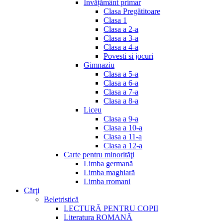
Invățământ primar
Clasa Pregătitoare
Clasa 1
Clasa a 2-a
Clasa a 3-a
Clasa a 4-a
Povesti si jocuri
Gimnaziu
Clasa a 5-a
Clasa a 6-a
Clasa a 7-a
Clasa a 8-a
Liceu
Clasa a 9-a
Clasa a 10-a
Clasa a 11-a
Clasa a 12-a
Carte pentru minorităţi
Limba germană
Limba maghiară
Limba rromani
Cărţi
Beletristică
LECTURĂ PENTRU COPII
Literatura ROMANĂ