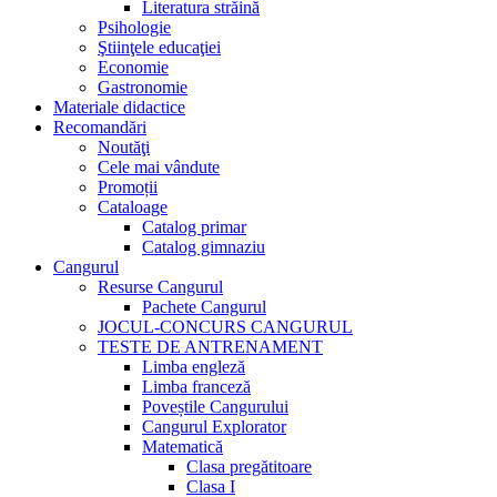
Literatura străină
Psihologie
Ştiinţele educaţiei
Economie
Gastronomie
Materiale didactice
Recomandări
Noutăţi
Cele mai vândute
Promoții
Cataloage
Catalog primar
Catalog gimnaziu
Cangurul
Resurse Cangurul
Pachete Cangurul
JOCUL-CONCURS CANGURUL
TESTE DE ANTRENAMENT
Limba engleză
Limba franceză
Poveștile Cangurului
Cangurul Explorator
Matematică
Clasa pregătitoare
Clasa I