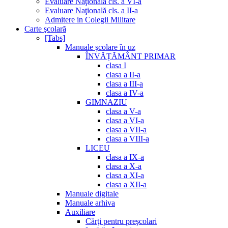
Evaluare Naţională cls. a VI-a
Evaluare Naţională cls. a II-a
Admitere in Colegii Militare
Carte şcolară
[Tabs]
Manuale şcolare în uz
ÎNVĂȚĂMÂNT PRIMAR
clasa I
clasa a II-a
clasa a III-a
clasa a IV-a
GIMNAZIU
clasa a V-a
clasa a VI-a
clasa a VII-a
clasa a VIII-a
LICEU
clasa a IX-a
clasa a X-a
clasa a XI-a
clasa a XII-a
Manuale digitale
Manuale arhiva
Auxiliare
Cărţi pentru preşcolari