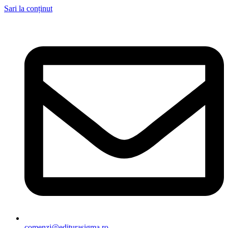
Sari la conținut
comenzi@editurasigma.ro