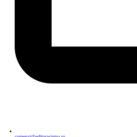
comenzi@editurasigma.ro