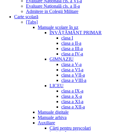
Evaluare Naţională cls. a VI-a
Evaluare Naţională cls. a II-a
Admitere in Colegii Militare
Carte şcolară
[Tabs]
Manuale şcolare în uz
ÎNVĂȚĂMÂNT PRIMAR
clasa I
clasa a II-a
clasa a III-a
clasa a IV-a
GIMNAZIU
clasa a V-a
clasa a VI-a
clasa a VII-a
clasa a VIII-a
LICEU
clasa a IX-a
clasa a X-a
clasa a XI-a
clasa a XII-a
Manuale digitale
Manuale arhiva
Auxiliare
Cărţi pentru preşcolari