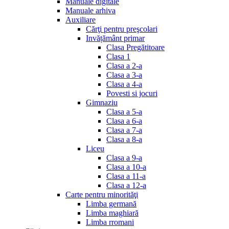
Manuale digitale
Manuale arhiva
Auxiliare
Cărţi pentru preşcolari
Invățământ primar
Clasa Pregătitoare
Clasa 1
Clasa a 2-a
Clasa a 3-a
Clasa a 4-a
Povesti si jocuri
Gimnaziu
Clasa a 5-a
Clasa a 6-a
Clasa a 7-a
Clasa a 8-a
Liceu
Clasa a 9-a
Clasa a 10-a
Clasa a 11-a
Clasa a 12-a
Carte pentru minorităţi
Limba germană
Limba maghiară
Limba rromani