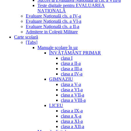
Succes la Evaluarea Națională la cls. a VIII-a
Teste digitale pentru EVALUAREA
NAȚIONALĂ
Evaluare Naţională cls. a IV-a
Evaluare Naţională cls. a VI-a
Evaluare Naţională cls. a II-a
Admitere in Colegii Militare
Carte şcolară
[Tabs]
Manuale şcolare în uz
ÎNVĂȚĂMÂNT PRIMAR
clasa I
clasa a II-a
clasa a III-a
clasa a IV-a
GIMNAZIU
clasa a V-a
clasa a VI-a
clasa a VII-a
clasa a VIII-a
LICEU
clasa a IX-a
clasa a X-a
clasa a XI-a
clasa a XII-a