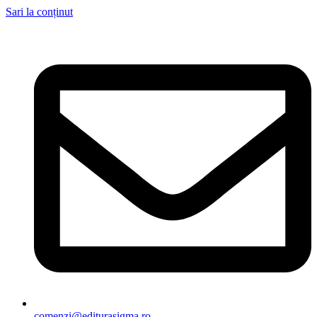
Sari la conținut
comenzi@editurasigma.ro