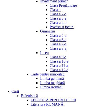
Invățământ primar
Clasa Pregătitoare
Clasa 1
Clasa a 2-a
Clasa a 3-a
Clasa a 4-a
Povesti si jocuri
Gimnaziu
Clasa a 5-a
Clasa a 6-a
Clasa a 7-a
Clasa a 8-a
Liceu
Clasa a 9-a
Clasa a 10-a
Clasa a 11-a
Clasa a 12-a
Carte pentru minorităţi
Limba germană
Limba maghiară
Limba rromani
Cărţi
Beletristică
LECTURĂ PENTRU COPII
Literatura ROMANĂ