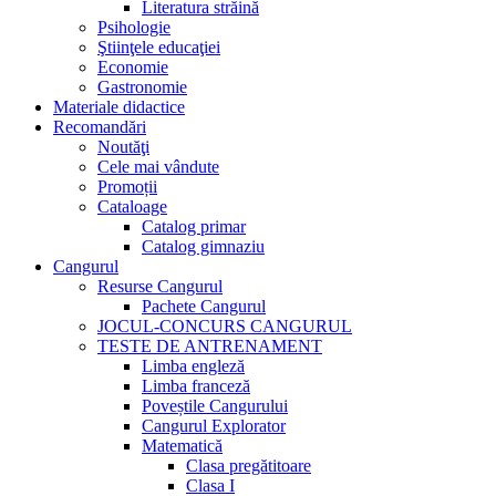
Literatura străină
Psihologie
Ştiinţele educaţiei
Economie
Gastronomie
Materiale didactice
Recomandări
Noutăţi
Cele mai vândute
Promoții
Cataloage
Catalog primar
Catalog gimnaziu
Cangurul
Resurse Cangurul
Pachete Cangurul
JOCUL-CONCURS CANGURUL
TESTE DE ANTRENAMENT
Limba engleză
Limba franceză
Poveștile Cangurului
Cangurul Explorator
Matematică
Clasa pregătitoare
Clasa I