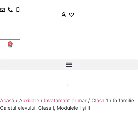
0
Acasă
/
Auxiliare
/
Invatamant primar
/
Clasa 1
/ În familie.
Caietul elevului, Clasa I, Modulele I și II