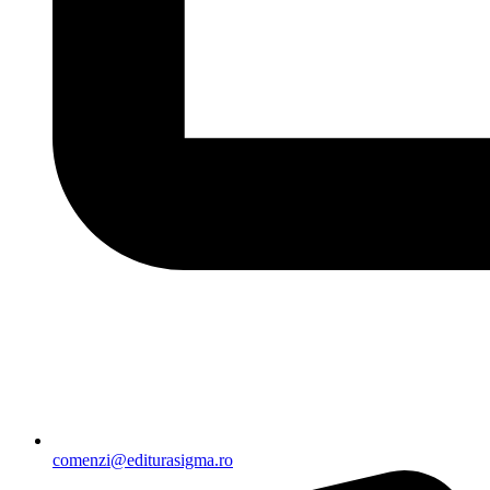
comenzi@editurasigma.ro