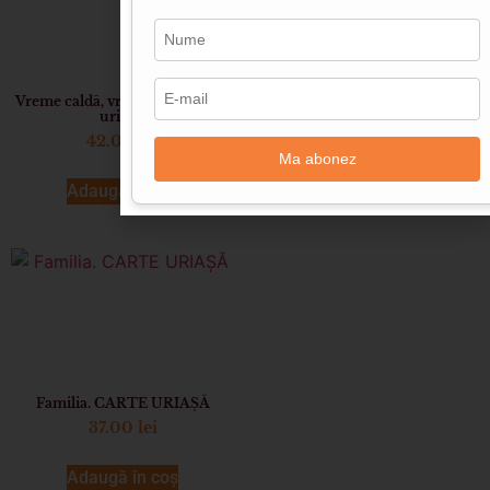
Vreme caldă, vreme rece (Carte
Ce este un animal pe cale de
uriasă)
dispariţie? CARTE URIAŞĂ
42.00
lei
42.00
lei
Ma abonez
Adaugă în coș
Adaugă în coș
Familia. CARTE URIAȘĂ
37.00
lei
Adaugă în coș