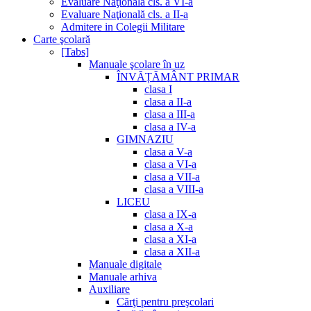
Evaluare Naţională cls. a VI-a
Evaluare Naţională cls. a II-a
Admitere in Colegii Militare
Carte şcolară
[Tabs]
Manuale şcolare în uz
ÎNVĂȚĂMÂNT PRIMAR
clasa I
clasa a II-a
clasa a III-a
clasa a IV-a
GIMNAZIU
clasa a V-a
clasa a VI-a
clasa a VII-a
clasa a VIII-a
LICEU
clasa a IX-a
clasa a X-a
clasa a XI-a
clasa a XII-a
Manuale digitale
Manuale arhiva
Auxiliare
Cărţi pentru preşcolari