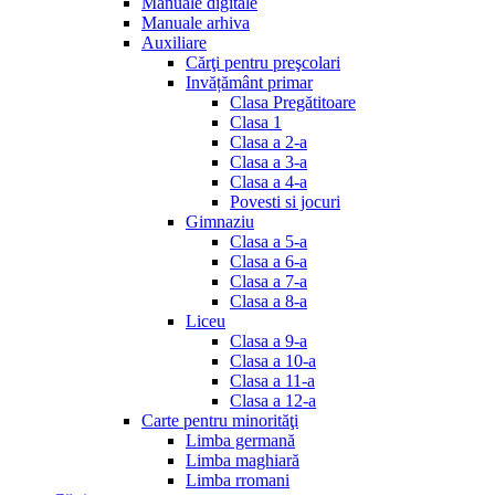
Manuale digitale
Manuale arhiva
Auxiliare
Cărţi pentru preşcolari
Invățământ primar
Clasa Pregătitoare
Clasa 1
Clasa a 2-a
Clasa a 3-a
Clasa a 4-a
Povesti si jocuri
Gimnaziu
Clasa a 5-a
Clasa a 6-a
Clasa a 7-a
Clasa a 8-a
Liceu
Clasa a 9-a
Clasa a 10-a
Clasa a 11-a
Clasa a 12-a
Carte pentru minorităţi
Limba germană
Limba maghiară
Limba rromani