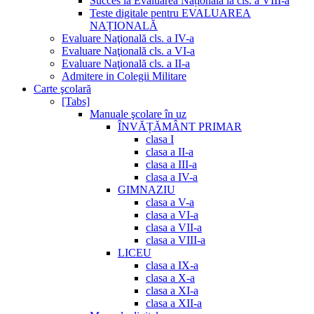
Succes la Evaluarea Națională la cls. a VIII-a
Teste digitale pentru EVALUAREA
NAȚIONALĂ
Evaluare Naţională cls. a IV-a
Evaluare Naţională cls. a VI-a
Evaluare Naţională cls. a II-a
Admitere in Colegii Militare
Carte şcolară
[Tabs]
Manuale şcolare în uz
ÎNVĂȚĂMÂNT PRIMAR
clasa I
clasa a II-a
clasa a III-a
clasa a IV-a
GIMNAZIU
clasa a V-a
clasa a VI-a
clasa a VII-a
clasa a VIII-a
LICEU
clasa a IX-a
clasa a X-a
clasa a XI-a
clasa a XII-a