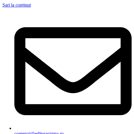
Sari la conținut
comenzi@editurasigma.ro