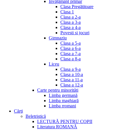
Invățământ primar
Clasa Pregătitoare
Clasa 1
Clasa a 2-a
Clasa a 3-a
Clasa a 4-a
Povesti si jocuri
Gimnaziu
Clasa a 5-a
Clasa a 6-a
Clasa a 7-a
Clasa a 8-a
Liceu
Clasa a 9-a
Clasa a 10-a
Clasa a 11-a
Clasa a 12-a
Carte pentru minorităţi
Limba germană
Limba maghiară
Limba rromani
Cărţi
Beletristică
LECTURĂ PENTRU COPII
Literatura ROMANĂ