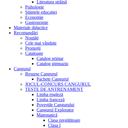
Literatura străină
Psihologie
Ştiinţele educaţiei
Economie
Gastronomie
Materiale didactice
Recomandări
Noutăţi
Cele mai vândute
Promoții
Cataloage
Catalog primar
Catalog gimnaziu
Cangurul
Resurse Cangurul
Pachete Cangurul
JOCUL-CONCURS CANGURUL
TESTE DE ANTRENAMENT
Limba engleză
Limba franceză
Poveștile Cangurului
Cangurul Explorator
Matematică
Clasa pregătitoare
Clasa I