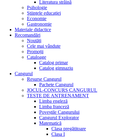
Literatura străină
Psihologie
Ştiinţele educaţiei
Economie
Gastronomie
Materiale didactice
Recomandări
Noutăţi
Cele mai vândute
Promoții
Cataloage
Catalog primar
Catalog gimnaziu
Cangurul
Resurse Cangurul
Pachete Cangurul
JOCUL-CONCURS CANGURUL
TESTE DE ANTRENAMENT
Limba engleză
Limba franceză
Poveștile Cangurului
Cangurul Explorator
Matematică
Clasa pregătitoare
Clasa I