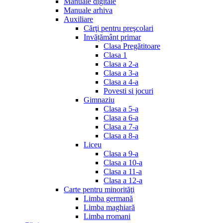
Manuale digitale
Manuale arhiva
Auxiliare
Cărţi pentru preşcolari
Invățământ primar
Clasa Pregătitoare
Clasa 1
Clasa a 2-a
Clasa a 3-a
Clasa a 4-a
Povesti si jocuri
Gimnaziu
Clasa a 5-a
Clasa a 6-a
Clasa a 7-a
Clasa a 8-a
Liceu
Clasa a 9-a
Clasa a 10-a
Clasa a 11-a
Clasa a 12-a
Carte pentru minorităţi
Limba germană
Limba maghiară
Limba rromani