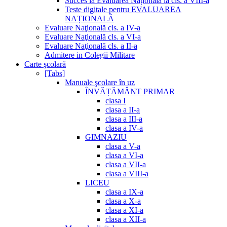
Succes la Evaluarea Națională la cls. a VIII-a
Teste digitale pentru EVALUAREA
NAȚIONALĂ
Evaluare Naţională cls. a IV-a
Evaluare Naţională cls. a VI-a
Evaluare Naţională cls. a II-a
Admitere in Colegii Militare
Carte şcolară
[Tabs]
Manuale şcolare în uz
ÎNVĂȚĂMÂNT PRIMAR
clasa I
clasa a II-a
clasa a III-a
clasa a IV-a
GIMNAZIU
clasa a V-a
clasa a VI-a
clasa a VII-a
clasa a VIII-a
LICEU
clasa a IX-a
clasa a X-a
clasa a XI-a
clasa a XII-a