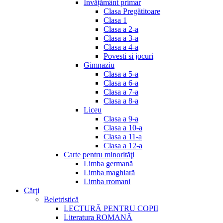
Invățământ primar
Clasa Pregătitoare
Clasa 1
Clasa a 2-a
Clasa a 3-a
Clasa a 4-a
Povesti si jocuri
Gimnaziu
Clasa a 5-a
Clasa a 6-a
Clasa a 7-a
Clasa a 8-a
Liceu
Clasa a 9-a
Clasa a 10-a
Clasa a 11-a
Clasa a 12-a
Carte pentru minorităţi
Limba germană
Limba maghiară
Limba rromani
Cărţi
Beletristică
LECTURĂ PENTRU COPII
Literatura ROMANĂ