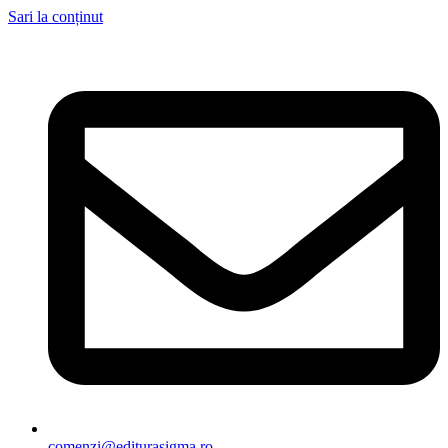
Sari la conținut
comenzi@editurasigma.ro