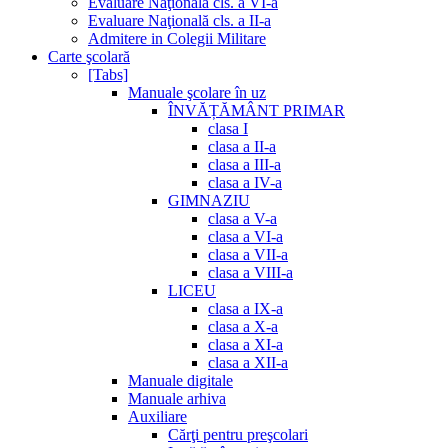
Evaluare Naţională cls. a VI-a
Evaluare Naţională cls. a II-a
Admitere in Colegii Militare
Carte şcolară
[Tabs]
Manuale şcolare în uz
ÎNVĂȚĂMÂNT PRIMAR
clasa I
clasa a II-a
clasa a III-a
clasa a IV-a
GIMNAZIU
clasa a V-a
clasa a VI-a
clasa a VII-a
clasa a VIII-a
LICEU
clasa a IX-a
clasa a X-a
clasa a XI-a
clasa a XII-a
Manuale digitale
Manuale arhiva
Auxiliare
Cărţi pentru preşcolari