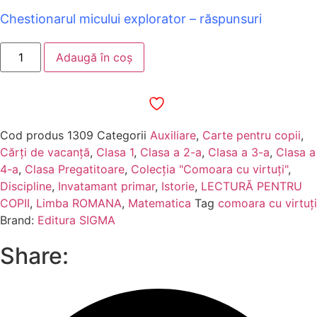
Chestionarul micului explorator – răspunsuri
Cantitate
Adaugă în coș
Alya
şi
cutia
muzicală,
vol.
1:
Aventuri
Cod produs
1309
Categorii
Auxiliare
,
Carte pentru copii
,
în
templul
Cărți de vacanță
,
Clasa 1
,
Clasa a 2-a
,
Clasa a 3-a
,
Clasa a
mayaş
4-a
,
Clasa Pregatitoare
,
Colecția "Comoara cu virtuți"
,
-
Alina
Discipline
,
Invatamant primar
,
Istorie
,
LECTURĂ PENTRU
Ghimiș
COPII
,
Limba ROMANA
,
Matematica
Tag
comoara cu virtuți
Brand:
Editura SIGMA
Share: