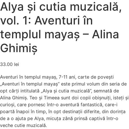
Alya şi cutia muzicală,
vol. 1: Aventuri în
templul mayaş – Alina
Ghimiș
33.00
lei
Aventuri în templul mayaş, 7-11 ani, carte de poveşti
„Aventuri în templul mayaş” este primul volum din seria de
opt cărţi intitulată „Alya şi cutia muzicală”, semnată de
Alina Ghimiş. Teo şi Timeea sunt doi copii obişnuiţi, isteţi şi
curioşi, care pornesc într-o aventură fantastică, care-i
poartă înapoi în timp, în opt destinaţii diferite, din dorinţa
de a o ajuta pe Alya, micuţa zână prinsă captivă într-o
veche cutie muzicală.