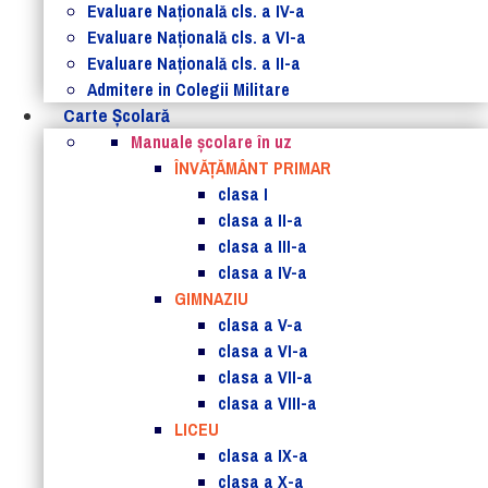
Evaluare Naţională cls. a IV-a
Evaluare Naţională cls. a VI-a
Evaluare Naţională cls. a II-a
Admitere in Colegii Militare
Carte Şcolară
Manuale şcolare în uz
ÎNVĂȚĂMÂNT PRIMAR
clasa I
clasa a II-a
clasa a III-a
clasa a IV-a
GIMNAZIU
clasa a V-a
clasa a VI-a
clasa a VII-a
clasa a VIII-a
LICEU
clasa a IX-a
clasa a X-a