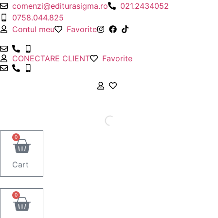
Sari
comenzi@editurasigma.ro
021.2434052
la
0758.044.825
conținut
Contul meu
Favorite
CONECTARE CLIENT
Favorite
0
Cart
0