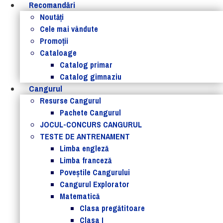
Recomandări
Noutăţi
Cele mai vândute
Promoții
Cataloage
Catalog primar
Catalog gimnaziu
Cangurul
Resurse Cangurul
Pachete Cangurul
JOCUL-CONCURS CANGURUL
TESTE DE ANTRENAMENT
Limba engleză
Limba franceză
Poveștile Cangurului
Cangurul Explorator
Matematică
Clasa pregătitoare
Clasa I