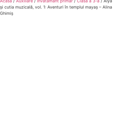
Acasă
/
Auxiliare
/
Invatamant primar
/
Clasa a 3-a
/ Alya
şi cutia muzicală, vol. 1: Aventuri în templul mayaş – Alina
Ghimiș