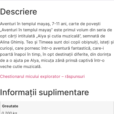
Descriere
Aventuri în templul mayaş, 7-11 ani, carte de poveşti
„Aventuri în templul mayaş” este primul volum din seria de
opt cărţi intitulată „Alya şi cutia muzicală”, semnată de
Alina Ghimiş. Teo şi Timeea sunt doi copii obişnuiţi, isteţi şi
curioşi, care pornesc într-o aventură fantastică, care-i
poartă înapoi în timp, în opt destinaţii diferite, din dorinţa
de a o ajuta pe Alya, micuţa zână prinsă captivă într-o
veche cutie muzicală.
Chestionarul micului explorator – răspunsuri
Informații suplimentare
Greutate
0.200 kg