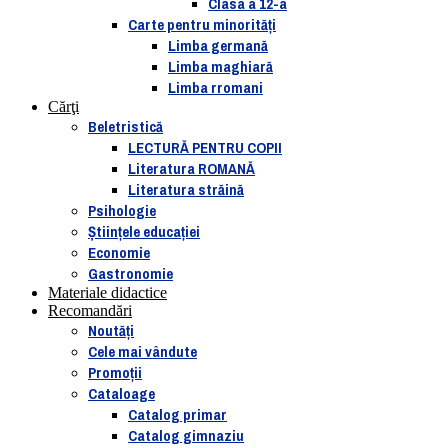
Clasa a 12-a
Carte pentru minorităţi
Limba germană
Limba maghiară
Limba rromani
Cărţi
Beletristică
LECTURĂ PENTRU COPII
Literatura ROMANĂ
Literatura străină
Psihologie
Ştiinţele educaţiei
Economie
Gastronomie
Materiale didactice
Recomandări
Noutăţi
Cele mai vândute
Promoții
Cataloage
Catalog primar
Catalog gimnaziu