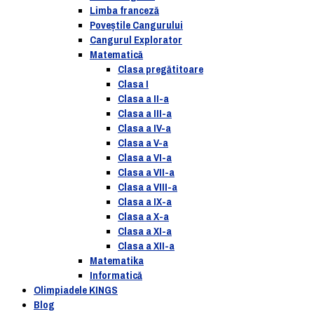
Limba franceză
Poveștile Cangurului
Cangurul Explorator
Matematică
Clasa pregătitoare
Clasa I
Clasa a II-a
Clasa a III-a
Clasa a IV-a
Clasa a V-a
Clasa a VI-a
Clasa a VII-a
Clasa a VIII-a
Clasa a IX-a
Clasa a X-a
Clasa a XI-a
Clasa a XII-a
Matematika
Informatică
Olimpiadele KINGS
Blog