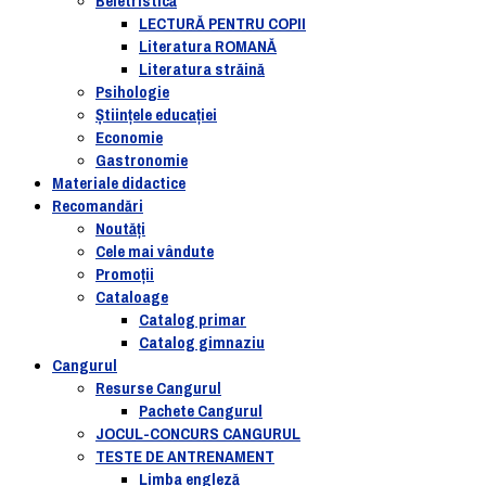
Beletristică
LECTURĂ PENTRU COPII
Literatura ROMANĂ
Literatura străină
Psihologie
Ştiinţele educaţiei
Economie
Gastronomie
Materiale didactice
Recomandări
Noutăţi
Cele mai vândute
Promoții
Cataloage
Catalog primar
Catalog gimnaziu
Cangurul
Resurse Cangurul
Pachete Cangurul
JOCUL-CONCURS CANGURUL
TESTE DE ANTRENAMENT
Limba engleză