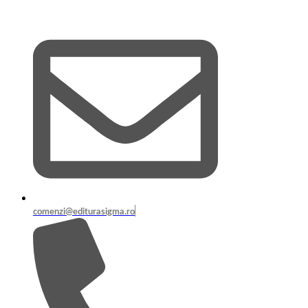
Sari
la
conținut
comenzi@editurasigma.ro