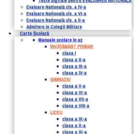
Teste digitale pentru EVALUAREA NAȚIONALĂ
Evaluare Naţională cls. a IV-a
Evaluare Naţională cls. a VI-a
Evaluare Naţională cls. a II-a
Admitere in Colegii Militare
Carte Şcolară
Manuale şcolare în uz
ÎNVĂȚĂMÂNT PRIMAR
clasa I
clasa a II-a
clasa a III-a
clasa a IV-a
GIMNAZIU
clasa a V-a
clasa a VI-a
clasa a VII-a
clasa a VIII-a
LICEU
clasa a IX-a
clasa a X-a
clasa a XI-a