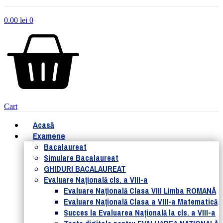
0.00
lei
0
Cart
Acasă
Examene
Bacalaureat
Simulare Bacalaureat
GHIDURI BACALAUREAT
Evaluare Naţională cls. a VIII-a
Evaluare Naţională Clasa VIII Limba ROMANĂ
Evaluare Naţională Clasa a VIII-a Matematică
Succes la Evaluarea Națională la cls. a VIII-a