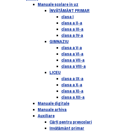
Manuale şcolare în uz
ÎNVĂȚĂMÂNT PRIMAR
clasa I
clasa a II-a
clasa a III-a
clasa a IV-a
GIMNAZIU
clasa a V-a
clasa a VI-a
clasa a VII-a
clasa a VIII-a
LICEU
clasa a IX-a
clasa a X-a
clasa a XI-a
clasa a XII-a
Manuale digitale
Manuale arhiva
Auxiliare
Cărţi pentru preşcolari
Invățământ primar