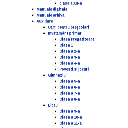
clasa a XII-a
Manuale digitale
Manuale arhiva
Auxiliare
Cărţi pentru preşcolari
Invățământ primar
Clasa Pregătitoare
Clasa 1
Clasa a 2-a
Clasa a 3-a
Clasa a 4-a
Povesti si jocuri
Gimnaziu
Clasa a 5-a
Clasa a 6-a
Clasa a 7-a
Clasa a 8-a
Liceu
Clasa a 9-a
Clasa a 10-a
Clasa a 11-a