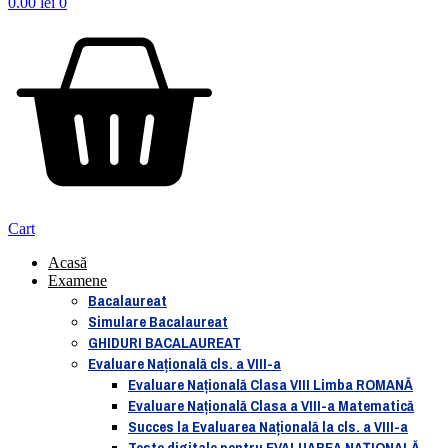
0.00
lei
0
Cart
Acasă
Examene
Bacalaureat
Simulare Bacalaureat
GHIDURI BACALAUREAT
Evaluare Naţională cls. a VIII-a
Evaluare Naţională Clasa VIII Limba ROMANĂ
Evaluare Naţională Clasa a VIII-a Matematică
Succes la Evaluarea Națională la cls. a VIII-a
Teste digitale pentru EVALUAREA NAȚIONALĂ