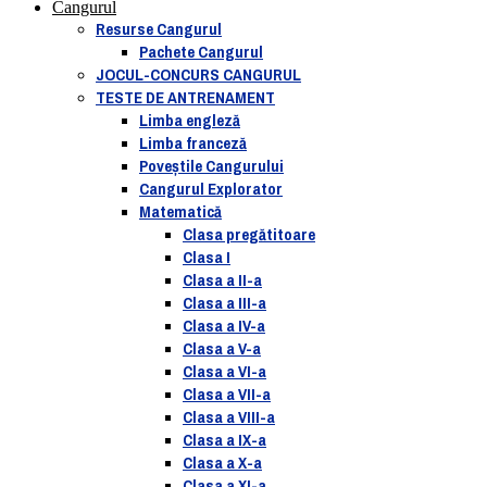
Cangurul
Resurse Cangurul
Pachete Cangurul
JOCUL-CONCURS CANGURUL
TESTE DE ANTRENAMENT
Limba engleză
Limba franceză
Poveștile Cangurului
Cangurul Explorator
Matematică
Clasa pregătitoare
Clasa I
Clasa a II-a
Clasa a III-a
Clasa a IV-a
Clasa a V-a
Clasa a VI-a
Clasa a VII-a
Clasa a VIII-a
Clasa a IX-a
Clasa a X-a
Clasa a XI-a