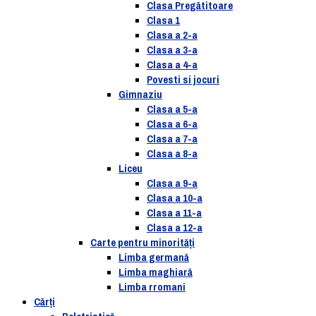
Clasa Pregătitoare
Clasa 1
Clasa a 2-a
Clasa a 3-a
Clasa a 4-a
Povesti si jocuri
Gimnaziu
Clasa a 5-a
Clasa a 6-a
Clasa a 7-a
Clasa a 8-a
Liceu
Clasa a 9-a
Clasa a 10-a
Clasa a 11-a
Clasa a 12-a
Carte pentru minorităţi
Limba germană
Limba maghiară
Limba rromani
Cărţi