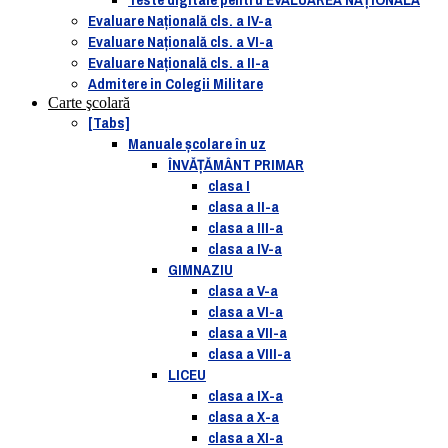
Evaluare Naţională cls. a IV-a
Evaluare Naţională cls. a VI-a
Evaluare Naţională cls. a II-a
Admitere in Colegii Militare
Carte şcolară
[Tabs]
Manuale şcolare în uz
ÎNVĂȚĂMÂNT PRIMAR
clasa I
clasa a II-a
clasa a III-a
clasa a IV-a
GIMNAZIU
clasa a V-a
clasa a VI-a
clasa a VII-a
clasa a VIII-a
LICEU
clasa a IX-a
clasa a X-a
clasa a XI-a