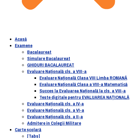
Acasă
Examene
Bacalaureat
Simulare Bacalaureat
GHIDURI BACALAUREAT
Evaluare Naţională cls. a VIII-a
Evaluare Naţională Clasa VIII Limba ROMANĂ
Evaluare Naţională Clasa a VIII-a Matematică
Succes la Evaluarea Națională la cls. a VIII-a
Teste digitale pentru EVALUAREA NAȚIONALĂ
Evaluare Naţională cls. a IV-a
Evaluare Naţională cls. a VI-a
Evaluare Naţională cls. a II-a
Admitere in Colegii Militare
Carte şcolară
[Tabs]