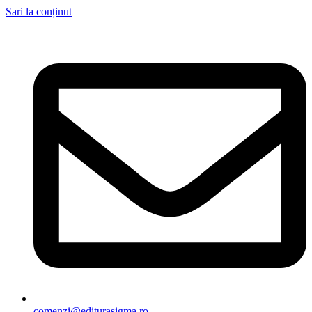
Sari la conținut
comenzi@editurasigma.ro