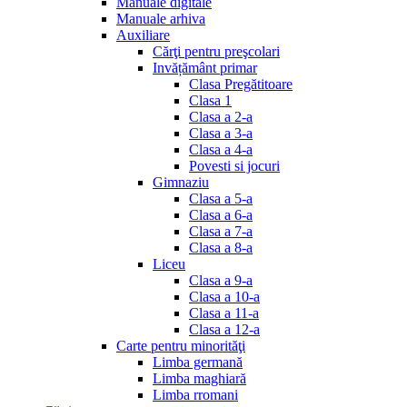
Manuale digitale
Manuale arhiva
Auxiliare
Cărţi pentru preşcolari
Invățământ primar
Clasa Pregătitoare
Clasa 1
Clasa a 2-a
Clasa a 3-a
Clasa a 4-a
Povesti si jocuri
Gimnaziu
Clasa a 5-a
Clasa a 6-a
Clasa a 7-a
Clasa a 8-a
Liceu
Clasa a 9-a
Clasa a 10-a
Clasa a 11-a
Clasa a 12-a
Carte pentru minorităţi
Limba germană
Limba maghiară
Limba rromani