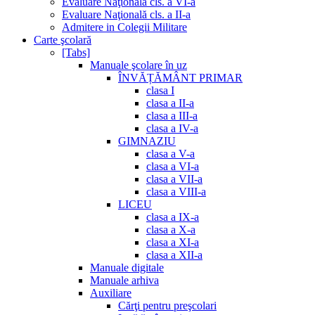
Evaluare Naţională cls. a VI-a
Evaluare Naţională cls. a II-a
Admitere in Colegii Militare
Carte şcolară
[Tabs]
Manuale şcolare în uz
ÎNVĂȚĂMÂNT PRIMAR
clasa I
clasa a II-a
clasa a III-a
clasa a IV-a
GIMNAZIU
clasa a V-a
clasa a VI-a
clasa a VII-a
clasa a VIII-a
LICEU
clasa a IX-a
clasa a X-a
clasa a XI-a
clasa a XII-a
Manuale digitale
Manuale arhiva
Auxiliare
Cărţi pentru preşcolari