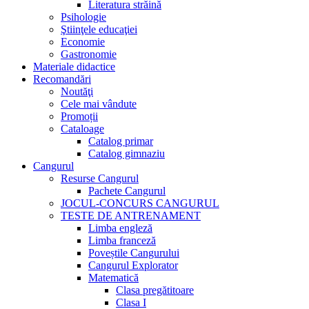
Literatura străină
Psihologie
Ştiinţele educaţiei
Economie
Gastronomie
Materiale didactice
Recomandări
Noutăţi
Cele mai vândute
Promoții
Cataloage
Catalog primar
Catalog gimnaziu
Cangurul
Resurse Cangurul
Pachete Cangurul
JOCUL-CONCURS CANGURUL
TESTE DE ANTRENAMENT
Limba engleză
Limba franceză
Poveștile Cangurului
Cangurul Explorator
Matematică
Clasa pregătitoare
Clasa I