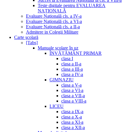
Succes la Evaluarea Națională la cls. a VIII-a
Teste digitale pentru EVALUAREA
NAȚIONALĂ
Evaluare Naţională cls. a IV-a
Evaluare Naţională cls. a VI-a
Evaluare Naţională cls. a II-a
Admitere in Colegii Militare
Carte şcolară
[Tabs]
Manuale şcolare în uz
ÎNVĂȚĂMÂNT PRIMAR
clasa I
clasa a II-a
clasa a III-a
clasa a IV-a
GIMNAZIU
clasa a V-a
clasa a VI-a
clasa a VII-a
clasa a VIII-a
LICEU
clasa a IX-a
clasa a X-a
clasa a XI-a
clasa a XII-a