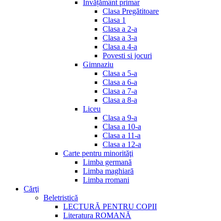
Invățământ primar
Clasa Pregătitoare
Clasa 1
Clasa a 2-a
Clasa a 3-a
Clasa a 4-a
Povesti si jocuri
Gimnaziu
Clasa a 5-a
Clasa a 6-a
Clasa a 7-a
Clasa a 8-a
Liceu
Clasa a 9-a
Clasa a 10-a
Clasa a 11-a
Clasa a 12-a
Carte pentru minorităţi
Limba germană
Limba maghiară
Limba rromani
Cărţi
Beletristică
LECTURĂ PENTRU COPII
Literatura ROMANĂ