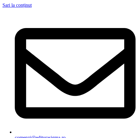
Sari la conținut
comenzi@editurasigma.ro