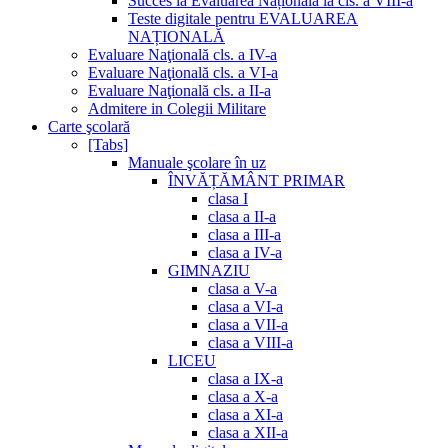
Succes la Evaluarea Națională la cls. a VIII-a
Teste digitale pentru EVALUAREA
NAȚIONALĂ
Evaluare Naţională cls. a IV-a
Evaluare Naţională cls. a VI-a
Evaluare Naţională cls. a II-a
Admitere in Colegii Militare
Carte şcolară
[Tabs]
Manuale şcolare în uz
ÎNVĂȚĂMÂNT PRIMAR
clasa I
clasa a II-a
clasa a III-a
clasa a IV-a
GIMNAZIU
clasa a V-a
clasa a VI-a
clasa a VII-a
clasa a VIII-a
LICEU
clasa a IX-a
clasa a X-a
clasa a XI-a
clasa a XII-a