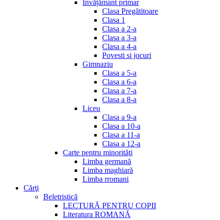
Invățământ primar
Clasa Pregătitoare
Clasa 1
Clasa a 2-a
Clasa a 3-a
Clasa a 4-a
Povesti si jocuri
Gimnaziu
Clasa a 5-a
Clasa a 6-a
Clasa a 7-a
Clasa a 8-a
Liceu
Clasa a 9-a
Clasa a 10-a
Clasa a 11-a
Clasa a 12-a
Carte pentru minorităţi
Limba germană
Limba maghiară
Limba rromani
Cărţi
Beletristică
LECTURĂ PENTRU COPII
Literatura ROMANĂ