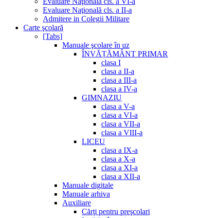
Evaluare Naţională cls. a VI-a
Evaluare Naţională cls. a II-a
Admitere in Colegii Militare
Carte şcolară
[Tabs]
Manuale şcolare în uz
ÎNVĂȚĂMÂNT PRIMAR
clasa I
clasa a II-a
clasa a III-a
clasa a IV-a
GIMNAZIU
clasa a V-a
clasa a VI-a
clasa a VII-a
clasa a VIII-a
LICEU
clasa a IX-a
clasa a X-a
clasa a XI-a
clasa a XII-a
Manuale digitale
Manuale arhiva
Auxiliare
Cărţi pentru preşcolari