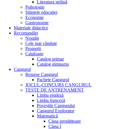
Literatura străină
Psihologie
Ştiinţele educaţiei
Economie
Gastronomie
Materiale didactice
Recomandări
Noutăţi
Cele mai vândute
Promoții
Cataloage
Catalog primar
Catalog gimnaziu
Cangurul
Resurse Cangurul
Pachete Cangurul
JOCUL-CONCURS CANGURUL
TESTE DE ANTRENAMENT
Limba engleză
Limba franceză
Poveștile Cangurului
Cangurul Explorator
Matematică
Clasa pregătitoare
Clasa I