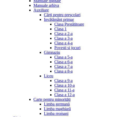
Manuale digitale
Manuale arhiva
Auxiliare
Cărţi pentru preşcolari
Invățământ primar
Clasa Pregătitoare
Clasa 1
Clasa a 2-a
Clasa a 3-a
Clasa a 4-a
Povesti si jocuri
Gimnaziu
Clasa a 5-a
Clasa a 6-a
Clasa a 7-a
Clasa a 8-a
Liceu
Clasa a 9-a
Clasa a 10-a
Clasa a 11-a
Clasa a 12-a
Carte pentru minorităţi
Limba germană
Limba maghiară
Limba rromani