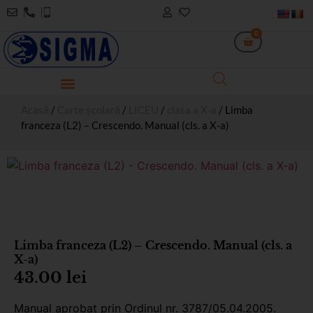
0
Acasă
/
Carte școlară
/
LICEU
/
clasa a X-a
/ Limba
franceza (L2) – Crescendo. Manual (cls. a X-a)
Limba franceza (L2) – Crescendo. Manual (cls. a
X-a)
43.00
lei
Manual aprobat prin Ordinul nr. 3787/05.04.2005.