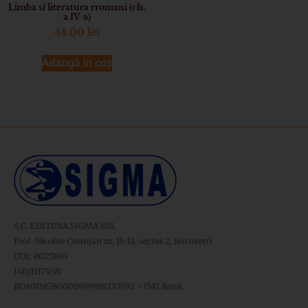
Limba si literatura rromani (cls.
a IV-a)
44.00
lei
Adaugă în coș
S.C. EDITURA SIGMA SRL
Prof. Nicolae Cartojan nr. 11-13, sector 2, București
CUI: RO27669
J40/11175/91
RO80INGB0000999918273592 - ING Bank