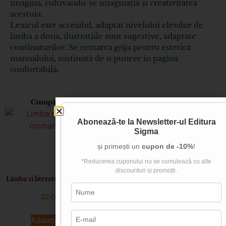
imagina, cultivandu-se imaginația și creativitatea
acestuia.
Lexicul este accesibil, adaptat nivelului elevilor de
limba a doua, ilustratiile sunt sugestive, adaptate
continuturilor. Se remarca grija pentru estetica
manualului, sustinută de o punere in pagină
confortabilă.
Cumpărătorii acestui produs au mai cumpărat și:
Abonează-te la
Newsletter-ul Editura
Sigma
și primești un
cupon de -10%
!
*Reducerea cuponului nu se cumulează cu alte
discounturi și promoții.
Limba si literatura rromani (cls.
Limba si literatura rromani (cls.
I)
a II-a)
37.00
lei
44.00
lei
Adaugă în coș
Adaugă în coș