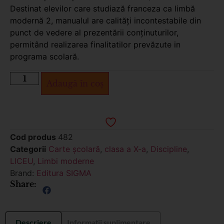
Destinat elevilor care studiază franceza ca limbă
modernă 2, manualul are calități incontestabile din
punct de vedere al prezentării conținuturilor,
permitând realizarea finalitatilor prevăzute in
programa scolară.
Adaugă în coș
Cod produs
482
Categorii
Carte școlară
,
clasa a X-a
,
Discipline
,
LICEU
,
Limbi moderne
Brand:
Editura SIGMA
Share:
Descriere
Informații suplimentare