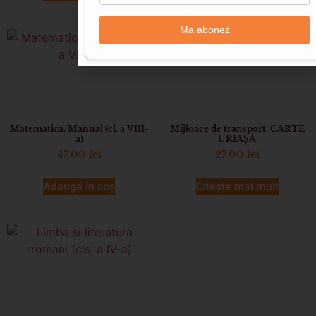
Ma abonez
Matematica. Manual (cl. a VIII-
Mijloace de transport. CARTE
a)
URIAȘĂ
47.00
lei
27.00
lei
Adaugă în coș
Citește mai mult