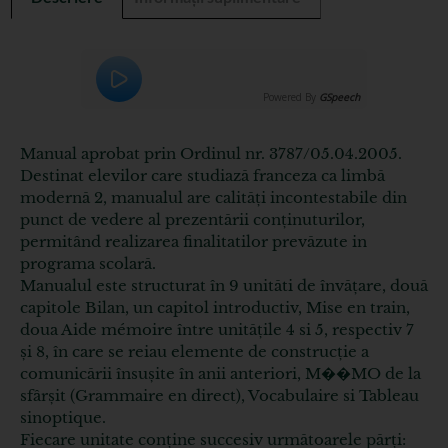
Powered By
GSpeech
Manual aprobat prin Ordinul nr. 3787/05.04.2005.
Destinat elevilor care studiază franceza ca limbă
modernă 2, manualul are calități incontestabile din
punct de vedere al prezentării conținuturilor,
permitând realizarea finalitatilor prevăzute in
programa scolară.
Manualul este structurat în 9 unităti de învățare, două
capitole Bilan, un capitol introductiv, Mise en train,
doua Aide mémoire între unitățile 4 si 5, respectiv 7
și 8, în care se reiau elemente de construcție a
comunicării însușite în anii anteriori, M��MO de la
sfârșit (Grammaire en direct), Vocabulaire si Tableau
sinoptique.
Fiecare unitate conține succesiv următoarele părți: