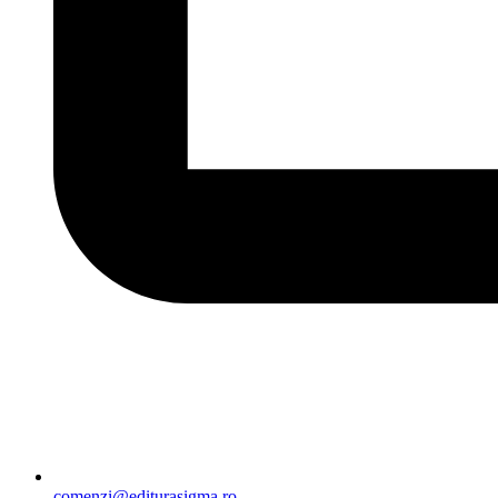
comenzi@editurasigma.ro