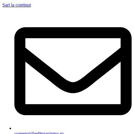
Sari la conținut
comenzi@editurasigma.ro