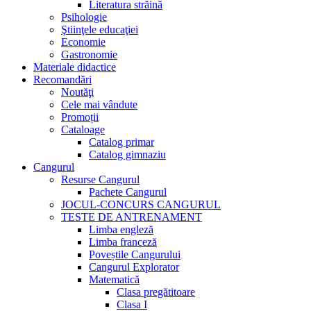
Literatura străină
Psihologie
Ştiinţele educaţiei
Economie
Gastronomie
Materiale didactice
Recomandări
Noutăţi
Cele mai vândute
Promoții
Cataloage
Catalog primar
Catalog gimnaziu
Cangurul
Resurse Cangurul
Pachete Cangurul
JOCUL-CONCURS CANGURUL
TESTE DE ANTRENAMENT
Limba engleză
Limba franceză
Poveștile Cangurului
Cangurul Explorator
Matematică
Clasa pregătitoare
Clasa I