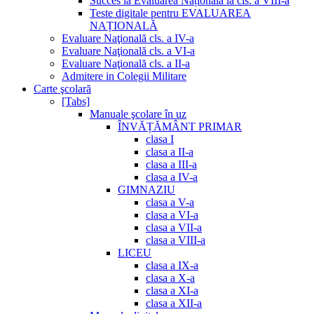
Succes la Evaluarea Națională la cls. a VIII-a
Teste digitale pentru EVALUAREA
NAȚIONALĂ
Evaluare Naţională cls. a IV-a
Evaluare Naţională cls. a VI-a
Evaluare Naţională cls. a II-a
Admitere in Colegii Militare
Carte şcolară
[Tabs]
Manuale şcolare în uz
ÎNVĂȚĂMÂNT PRIMAR
clasa I
clasa a II-a
clasa a III-a
clasa a IV-a
GIMNAZIU
clasa a V-a
clasa a VI-a
clasa a VII-a
clasa a VIII-a
LICEU
clasa a IX-a
clasa a X-a
clasa a XI-a
clasa a XII-a