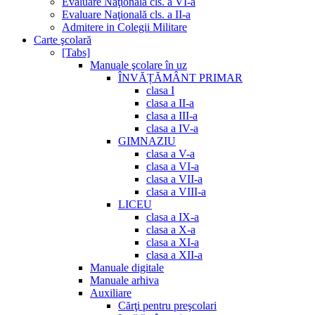
Evaluare Naţională cls. a VI-a
Evaluare Naţională cls. a II-a
Admitere in Colegii Militare
Carte şcolară
[Tabs]
Manuale şcolare în uz
ÎNVĂȚĂMÂNT PRIMAR
clasa I
clasa a II-a
clasa a III-a
clasa a IV-a
GIMNAZIU
clasa a V-a
clasa a VI-a
clasa a VII-a
clasa a VIII-a
LICEU
clasa a IX-a
clasa a X-a
clasa a XI-a
clasa a XII-a
Manuale digitale
Manuale arhiva
Auxiliare
Cărţi pentru preşcolari