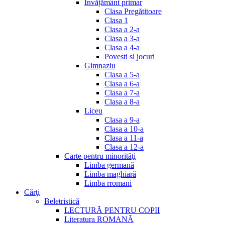
Invățământ primar
Clasa Pregătitoare
Clasa 1
Clasa a 2-a
Clasa a 3-a
Clasa a 4-a
Povesti si jocuri
Gimnaziu
Clasa a 5-a
Clasa a 6-a
Clasa a 7-a
Clasa a 8-a
Liceu
Clasa a 9-a
Clasa a 10-a
Clasa a 11-a
Clasa a 12-a
Carte pentru minorităţi
Limba germană
Limba maghiară
Limba rromani
Cărţi
Beletristică
LECTURĂ PENTRU COPII
Literatura ROMANĂ