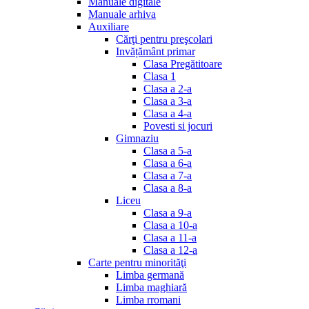
Manuale digitale
Manuale arhiva
Auxiliare
Cărţi pentru preşcolari
Invățământ primar
Clasa Pregătitoare
Clasa 1
Clasa a 2-a
Clasa a 3-a
Clasa a 4-a
Povesti si jocuri
Gimnaziu
Clasa a 5-a
Clasa a 6-a
Clasa a 7-a
Clasa a 8-a
Liceu
Clasa a 9-a
Clasa a 10-a
Clasa a 11-a
Clasa a 12-a
Carte pentru minorităţi
Limba germană
Limba maghiară
Limba rromani