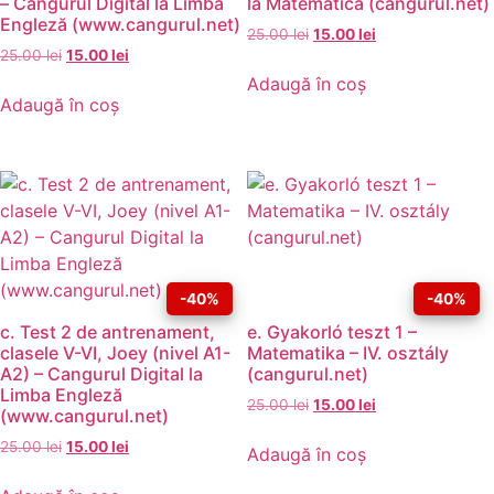
– Cangurul Digital la Limba
la Matematică (cangurul.net)
Engleză (www.cangurul.net)
25.00
lei
15.00
lei
25.00
lei
15.00
lei
Adaugă în coș
Adaugă în coș
-40%
-40%
c. Test 2 de antrenament,
e. Gyakorló teszt 1 –
clasele V-VI, Joey (nivel A1-
Matematika – IV. osztály
A2) – Cangurul Digital la
(cangurul.net)
Limba Engleză
25.00
lei
15.00
lei
(www.cangurul.net)
25.00
lei
15.00
lei
Adaugă în coș