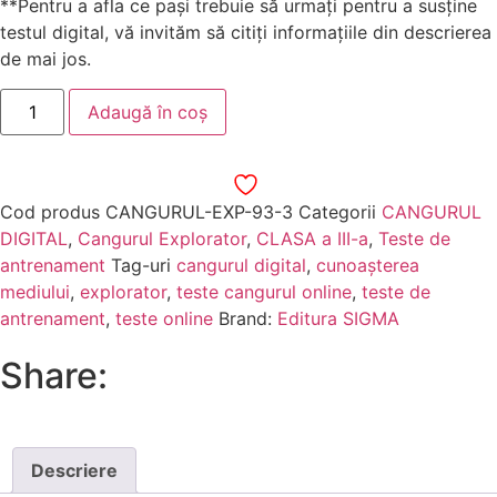
**Pentru a afla ce pași trebuie să urmați pentru a susține
testul digital, vă invităm să citiți informațiile din descrierea
de mai jos.
Adaugă în coș
Cod produs
CANGURUL-EXP-93-3
Categorii
CANGURUL
DIGITAL
,
Cangurul Explorator
,
CLASA a III-a
,
Teste de
antrenament
Tag-uri
cangurul digital
,
cunoașterea
mediului
,
explorator
,
teste cangurul online
,
teste de
antrenament
,
teste online
Brand:
Editura SIGMA
Share:
Descriere