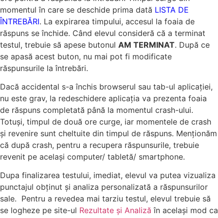
momentul în care se deschide prima dată
LISTA DE
ÎNTREBĂRI
. La expirarea timpului, accesul la foaia de
răspuns se închide. Când elevul consideră că a terminat
testul, trebuie să apese butonul
AM TERMINAT
. După ce
se apasă acest buton, nu mai pot fi modificate
răspunsurile la întrebări.
Dacă accidental s-a închis browserul sau tab-ul aplicației,
nu este grav, la redeschidere aplicația va prezenta foaia
de răspuns completată până la momentul crash-ului.
Totuși, timpul de două ore curge, iar momentele de crash
și revenire sunt cheltuite din timpul de răspuns. Menționăm
că după crash, pentru a recupera răspunsurile, trebuie
revenit pe același computer/ tabletă/ smartphone.
Dupa finalizarea testului, imediat, elevul va putea vizualiza
punctajul obţinut şi analiza personalizată a răspunsurilor
sale. Pentru a revedea mai tarziu testul, elevul trebuie să
se logheze pe site-ul
Rezultate și Analiză
în același mod ca