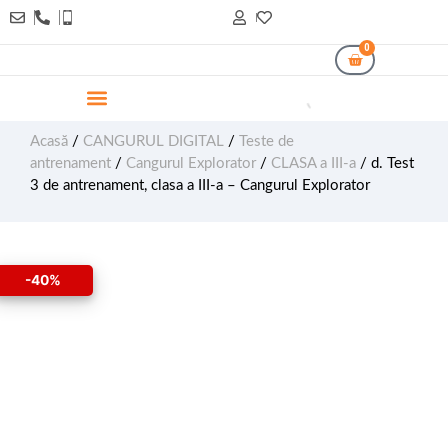
0
Acasă
/
CANGURUL DIGITAL
/
Teste de
antrenament
/
Cangurul Explorator
/
CLASA a III-a
/ d. Test
3 de antrenament, clasa a III-a – Cangurul Explorator
-40%