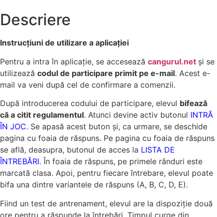
Descriere
Instrucțiuni de utilizare a aplicației
Pentru a intra în aplicație, se accesează
cangurul.net
și se
utilizează
codul de participare primit pe e-mail
. Acest e-
mail va veni după cel de confirmare a comenzii.
După introducerea codului de participare, elevul
bifează
că a citit regulamentul
. Atunci devine activ butonul
INTRĂ
ÎN JOC
. Se apasă acest buton și, ca urmare, se deschide
pagina cu foaia de răspuns. Pe pagina cu foaia de răspuns
se află, deasupra, butonul de acces la
LISTA DE
ÎNTREBĂRI
. În foaia de răspuns, pe primele rânduri este
marcată clasa. Apoi, pentru fiecare întrebare, elevul poate
bifa una dintre variantele de răspuns (A, B, C, D, E).
Fiind un test de antrenament, elevul are la dispoziție două
ore pentru a răspunde la întrebări. Timpul curge din