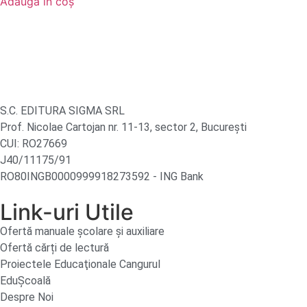
Adaugă în coș
S.C. EDITURA SIGMA SRL
Prof. Nicolae Cartojan nr. 11-13, sector 2, București
CUI: RO27669
J40/11175/91
RO80INGB0000999918273592 - ING Bank
Link-uri Utile
Ofertă manuale şcolare şi auxiliare
Ofertă cărți de lectură
Proiectele Educaţionale Cangurul
EduȘcoală
Despre Noi