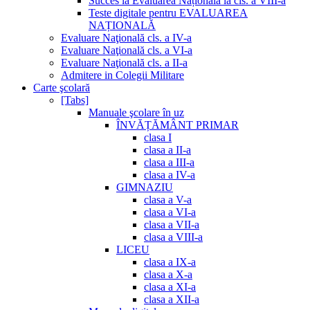
Succes la Evaluarea Națională la cls. a VIII-a
Teste digitale pentru EVALUAREA
NAȚIONALĂ
Evaluare Naţională cls. a IV-a
Evaluare Naţională cls. a VI-a
Evaluare Naţională cls. a II-a
Admitere in Colegii Militare
Carte şcolară
[Tabs]
Manuale şcolare în uz
ÎNVĂȚĂMÂNT PRIMAR
clasa I
clasa a II-a
clasa a III-a
clasa a IV-a
GIMNAZIU
clasa a V-a
clasa a VI-a
clasa a VII-a
clasa a VIII-a
LICEU
clasa a IX-a
clasa a X-a
clasa a XI-a
clasa a XII-a