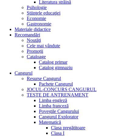
Literatura străină
Psihologie
Ştiinţele educaţiei
Economie
Gastronomie
Materiale didactice
Recomandări
Noutăţi
Cele mai vândute
Promoții
Cataloage
Catalog primar
Catalog gimnaziu
Cangurul
Resurse Cangurul
Pachete Cangurul
JOCUL-CONCURS CANGURUL
TESTE DE ANTRENAMENT
Limba engleză
Limba franceză
Poveștile Cangurului
Cangurul Explorator
Matematică
Clasa pregătitoare
Clasa I