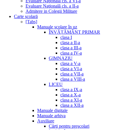
Evaluare Naţională cls. a VI-a
Evaluare Naţională cls. a II-a
Admitere in Colegii Militare
Carte şcolară
[Tabs]
Manuale şcolare în uz
ÎNVĂȚĂMÂNT PRIMAR
clasa I
clasa a II-a
clasa a III-a
clasa a IV-a
GIMNAZIU
clasa a V-a
clasa a VI-a
clasa a VII-a
clasa a VIII-a
LICEU
clasa a IX-a
clasa a X-a
clasa a XI-a
clasa a XII-a
Manuale digitale
Manuale arhiva
Auxiliare
Cărţi pentru preşcolari