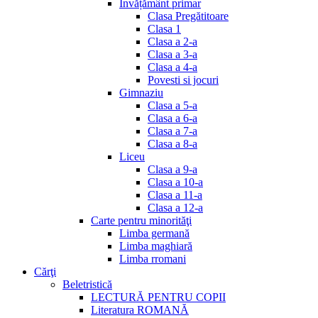
Invățământ primar
Clasa Pregătitoare
Clasa 1
Clasa a 2-a
Clasa a 3-a
Clasa a 4-a
Povesti si jocuri
Gimnaziu
Clasa a 5-a
Clasa a 6-a
Clasa a 7-a
Clasa a 8-a
Liceu
Clasa a 9-a
Clasa a 10-a
Clasa a 11-a
Clasa a 12-a
Carte pentru minorităţi
Limba germană
Limba maghiară
Limba rromani
Cărţi
Beletristică
LECTURĂ PENTRU COPII
Literatura ROMANĂ