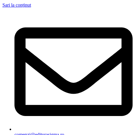
Sari la conținut
comenzi@editurasigma.ro