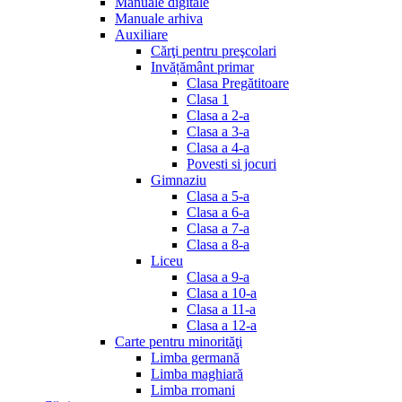
Manuale digitale
Manuale arhiva
Auxiliare
Cărţi pentru preşcolari
Invățământ primar
Clasa Pregătitoare
Clasa 1
Clasa a 2-a
Clasa a 3-a
Clasa a 4-a
Povesti si jocuri
Gimnaziu
Clasa a 5-a
Clasa a 6-a
Clasa a 7-a
Clasa a 8-a
Liceu
Clasa a 9-a
Clasa a 10-a
Clasa a 11-a
Clasa a 12-a
Carte pentru minorităţi
Limba germană
Limba maghiară
Limba rromani