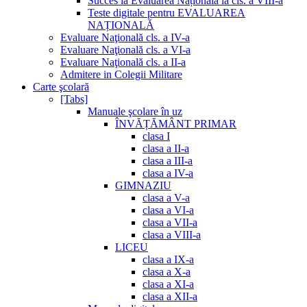
Succes la Evaluarea Națională la cls. a VIII-a
Teste digitale pentru EVALUAREA
NAȚIONALĂ
Evaluare Naţională cls. a IV-a
Evaluare Naţională cls. a VI-a
Evaluare Naţională cls. a II-a
Admitere in Colegii Militare
Carte şcolară
[Tabs]
Manuale şcolare în uz
ÎNVĂȚĂMÂNT PRIMAR
clasa I
clasa a II-a
clasa a III-a
clasa a IV-a
GIMNAZIU
clasa a V-a
clasa a VI-a
clasa a VII-a
clasa a VIII-a
LICEU
clasa a IX-a
clasa a X-a
clasa a XI-a
clasa a XII-a