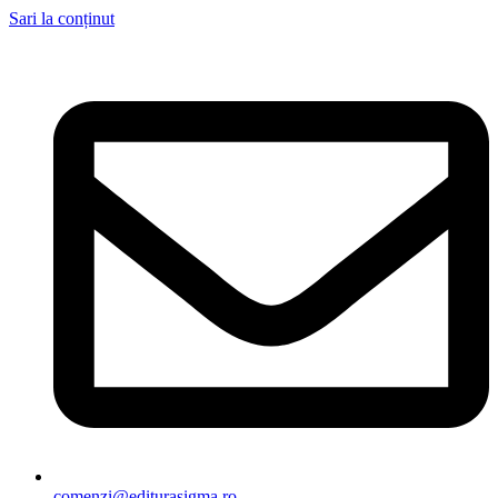
Sari la conținut
comenzi@editurasigma.ro