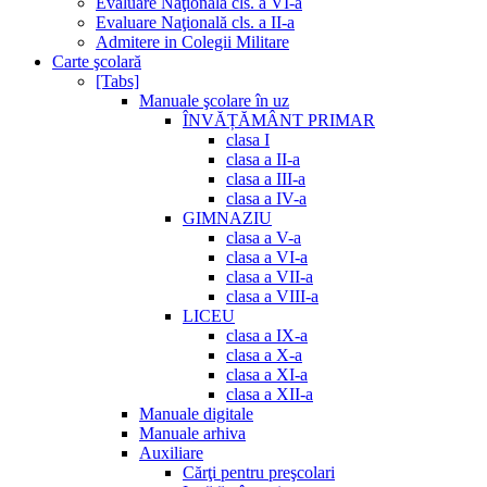
Evaluare Naţională cls. a VI-a
Evaluare Naţională cls. a II-a
Admitere in Colegii Militare
Carte şcolară
[Tabs]
Manuale şcolare în uz
ÎNVĂȚĂMÂNT PRIMAR
clasa I
clasa a II-a
clasa a III-a
clasa a IV-a
GIMNAZIU
clasa a V-a
clasa a VI-a
clasa a VII-a
clasa a VIII-a
LICEU
clasa a IX-a
clasa a X-a
clasa a XI-a
clasa a XII-a
Manuale digitale
Manuale arhiva
Auxiliare
Cărţi pentru preşcolari