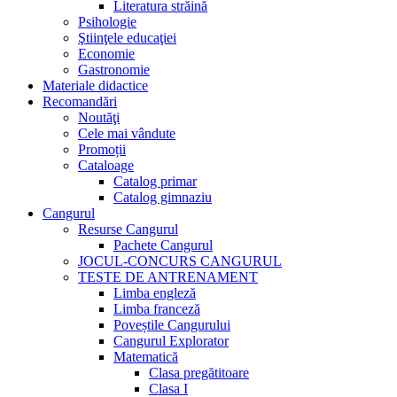
Literatura străină
Psihologie
Ştiinţele educaţiei
Economie
Gastronomie
Materiale didactice
Recomandări
Noutăţi
Cele mai vândute
Promoții
Cataloage
Catalog primar
Catalog gimnaziu
Cangurul
Resurse Cangurul
Pachete Cangurul
JOCUL-CONCURS CANGURUL
TESTE DE ANTRENAMENT
Limba engleză
Limba franceză
Poveștile Cangurului
Cangurul Explorator
Matematică
Clasa pregătitoare
Clasa I