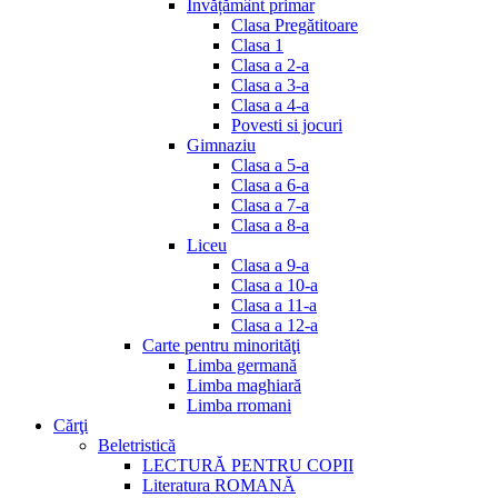
Invățământ primar
Clasa Pregătitoare
Clasa 1
Clasa a 2-a
Clasa a 3-a
Clasa a 4-a
Povesti si jocuri
Gimnaziu
Clasa a 5-a
Clasa a 6-a
Clasa a 7-a
Clasa a 8-a
Liceu
Clasa a 9-a
Clasa a 10-a
Clasa a 11-a
Clasa a 12-a
Carte pentru minorităţi
Limba germană
Limba maghiară
Limba rromani
Cărţi
Beletristică
LECTURĂ PENTRU COPII
Literatura ROMANĂ