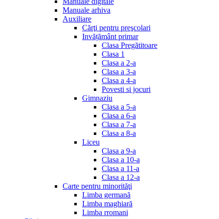
Manuale digitale
Manuale arhiva
Auxiliare
Cărţi pentru preşcolari
Invățământ primar
Clasa Pregătitoare
Clasa 1
Clasa a 2-a
Clasa a 3-a
Clasa a 4-a
Povesti si jocuri
Gimnaziu
Clasa a 5-a
Clasa a 6-a
Clasa a 7-a
Clasa a 8-a
Liceu
Clasa a 9-a
Clasa a 10-a
Clasa a 11-a
Clasa a 12-a
Carte pentru minorităţi
Limba germană
Limba maghiară
Limba rromani