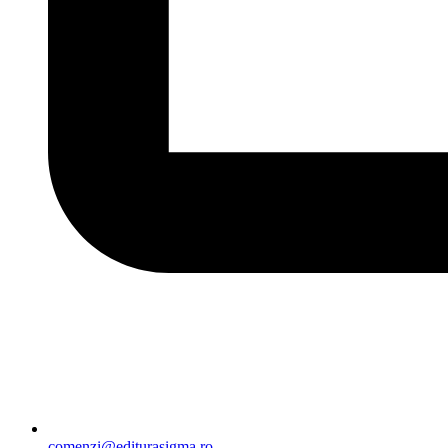
comenzi@editurasigma.ro