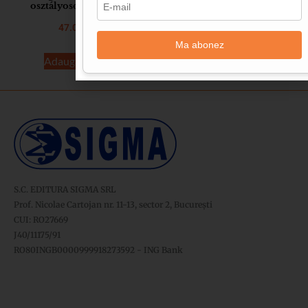
osztályosok számára
secţiile speciale germane din
România
47.00
lei
47.00
lei
Ma abonez
Adaugă în coș
Adaugă în coș
S.C. EDITURA SIGMA SRL
Prof. Nicolae Cartojan nr. 11-13, sector 2, București
CUI: RO27669
J40/11175/91
RO80INGB0000999918273592 - ING Bank