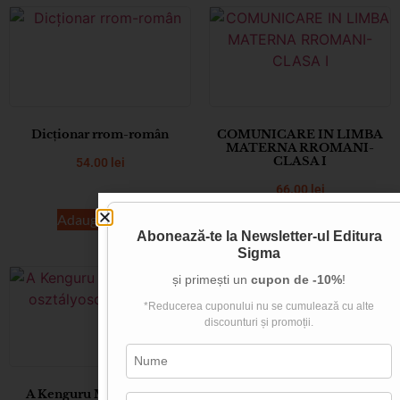
Dicționar rrom-român
COMUNICARE IN LIMBA
MATERNA RROMANI-
CLASA I
54.00
lei
66.00
lei
Adaugă în coș
Adaugă în coș
Abonează-te la
Newsletter-ul Editura
Sigma
și primești un
cupon de -10%
!
*Reducerea cuponului nu se cumulează cu alte
discounturi și promoții.
A Kenguru Mesái az I-IV.
Matematică Bacalaureat la