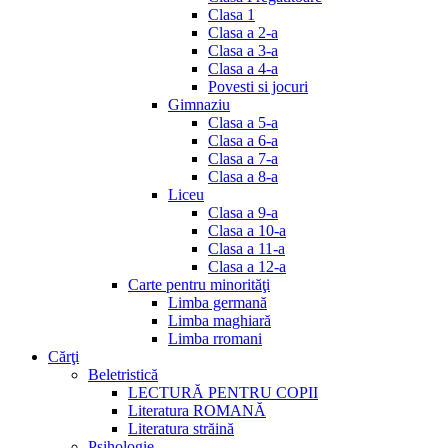
Clasa 1
Clasa a 2-a
Clasa a 3-a
Clasa a 4-a
Povesti si jocuri
Gimnaziu
Clasa a 5-a
Clasa a 6-a
Clasa a 7-a
Clasa a 8-a
Liceu
Clasa a 9-a
Clasa a 10-a
Clasa a 11-a
Clasa a 12-a
Carte pentru minorităţi
Limba germană
Limba maghiară
Limba rromani
Cărţi
Beletristică
LECTURĂ PENTRU COPII
Literatura ROMANĂ
Literatura străină
Psihologie