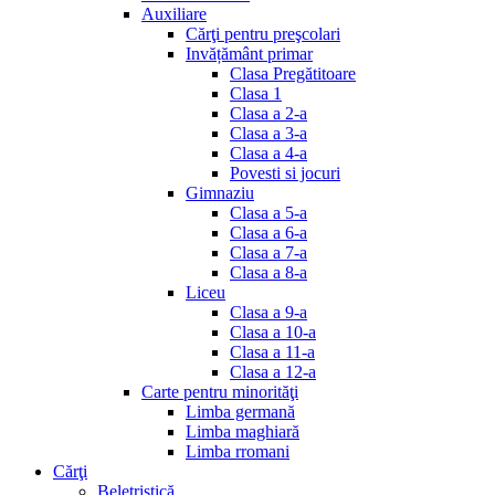
Auxiliare
Cărţi pentru preşcolari
Invățământ primar
Clasa Pregătitoare
Clasa 1
Clasa a 2-a
Clasa a 3-a
Clasa a 4-a
Povesti si jocuri
Gimnaziu
Clasa a 5-a
Clasa a 6-a
Clasa a 7-a
Clasa a 8-a
Liceu
Clasa a 9-a
Clasa a 10-a
Clasa a 11-a
Clasa a 12-a
Carte pentru minorităţi
Limba germană
Limba maghiară
Limba rromani
Cărţi
Beletristică