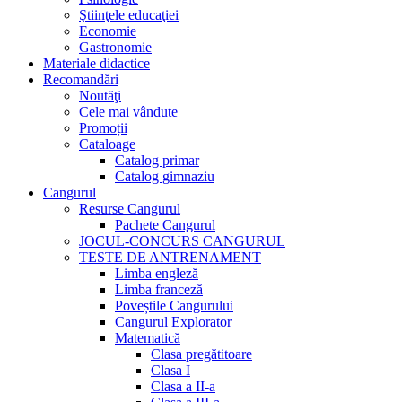
Ştiinţele educaţiei
Economie
Gastronomie
Materiale didactice
Recomandări
Noutăţi
Cele mai vândute
Promoții
Cataloage
Catalog primar
Catalog gimnaziu
Cangurul
Resurse Cangurul
Pachete Cangurul
JOCUL-CONCURS CANGURUL
TESTE DE ANTRENAMENT
Limba engleză
Limba franceză
Poveștile Cangurului
Cangurul Explorator
Matematică
Clasa pregătitoare
Clasa I
Clasa a II-a