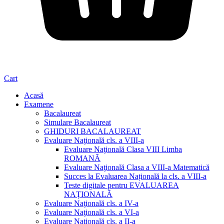
Cart
Acasă
Examene
Bacalaureat
Simulare Bacalaureat
GHIDURI BACALAUREAT
Evaluare Naţională cls. a VIII-a
Evaluare Naţională Clasa VIII Limba
ROMANĂ
Evaluare Naţională Clasa a VIII-a Matematică
Succes la Evaluarea Națională la cls. a VIII-a
Teste digitale pentru EVALUAREA
NAȚIONALĂ
Evaluare Naţională cls. a IV-a
Evaluare Naţională cls. a VI-a
Evaluare Naţională cls. a II-a