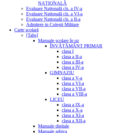
NAȚIONALĂ
Evaluare Naţională cls. a IV-a
Evaluare Naţională cls. a VI-a
Evaluare Naţională cls. a II-a
Admitere in Colegii Militare
Carte şcolară
[Tabs]
Manuale şcolare în uz
ÎNVĂȚĂMÂNT PRIMAR
clasa I
clasa a II-a
clasa a III-a
clasa a IV-a
GIMNAZIU
clasa a V-a
clasa a VI-a
clasa a VII-a
clasa a VIII-a
LICEU
clasa a IX-a
clasa a X-a
clasa a XI-a
clasa a XII-a
Manuale digitale
Manuale arhiva