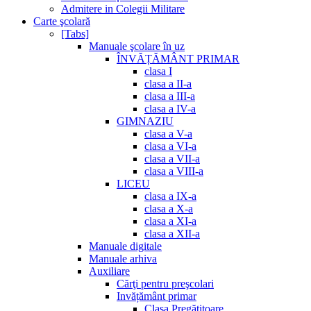
Admitere in Colegii Militare
Carte şcolară
[Tabs]
Manuale şcolare în uz
ÎNVĂȚĂMÂNT PRIMAR
clasa I
clasa a II-a
clasa a III-a
clasa a IV-a
GIMNAZIU
clasa a V-a
clasa a VI-a
clasa a VII-a
clasa a VIII-a
LICEU
clasa a IX-a
clasa a X-a
clasa a XI-a
clasa a XII-a
Manuale digitale
Manuale arhiva
Auxiliare
Cărţi pentru preşcolari
Invățământ primar
Clasa Pregătitoare