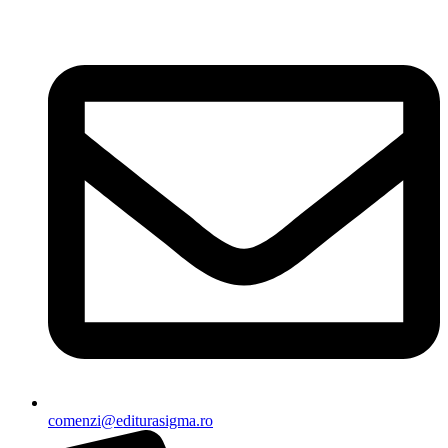
Sari
la
conținut
comenzi@editurasigma.ro