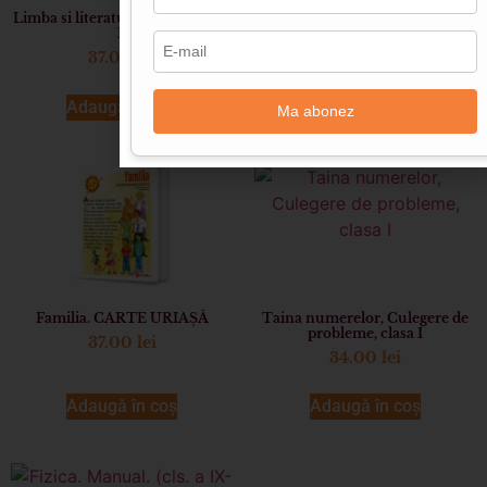
Limba si literatura rromani (cls.
Matematica. Manual (cl. a VIII-
I)
a)
37.00
lei
47.00
lei
Adaugă în coș
Adaugă în coș
Ma abonez
Familia. CARTE URIAȘĂ
Taina numerelor, Culegere de
probleme, clasa I
37.00
lei
34.00
lei
Adaugă în coș
Adaugă în coș