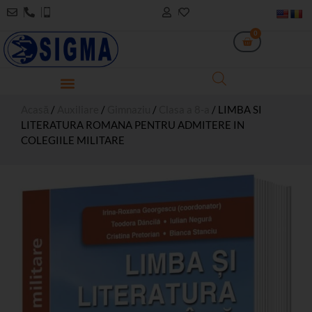
0
Acasă
/
Auxiliare
/
Gimnaziu
/
Clasa a 8-a
/ LIMBA SI
LITERATURA ROMANA PENTRU ADMITERE IN
COLEGIILE MILITARE