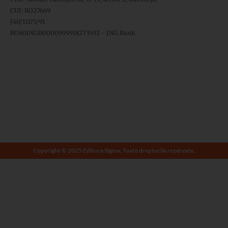
CUI: RO27669
J40/11175/91
RO80INGB0000999918273592 - ING Bank
Copyright © 2025 Editura Sigma. Toate drepturile rezervate.