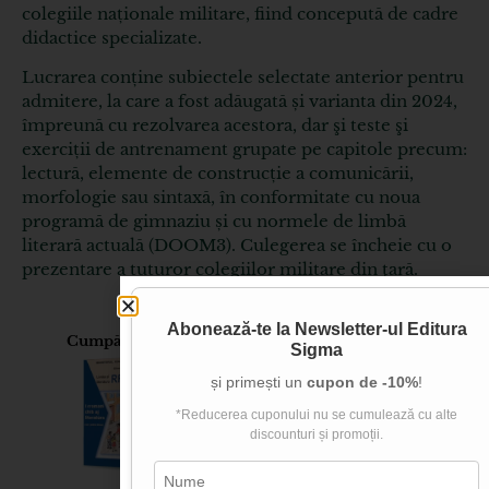
colegiile naționale militare, fiind concepută de cadre
didactice specializate.
Lucrarea conține subiectele selectate anterior pentru
admitere, la care a fost adăugată și varianta din 2024,
împreună cu rezolvarea acestora, dar şi teste şi
exerciții de antrenament grupate pe capitole precum:
lectură, elemente de construcție a comunicării,
morfologie sau sintaxă, în conformitate cu noua
programă de gimnaziu și cu normele de limbă
literară actuală (DOOM3). Culegerea se încheie cu o
prezentare a tuturor colegiilor militare din ţară.
Abonează-te la
Newsletter-ul Editura
Cumpărătorii acestui produs au mai cumpărat și:
Sigma
și primești un
cupon de -10%
!
*Reducerea cuponului nu se cumulează cu alte
discounturi și promoții.