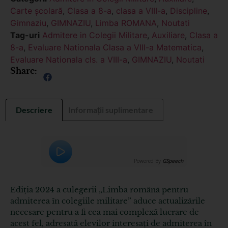
Carte școlară
,
Clasa a 8-a
,
clasa a VIII-a
,
Discipline
,
Gimnaziu
,
GIMNAZIU
,
Limba ROMANA
,
Noutati
Tag-uri
Admitere in Colegii Militare
,
Auxiliare
,
Clasa a
8-a
,
Evaluare Nationala Clasa a VIII-a Matematica
,
Evaluare Nationala cls. a VIII-a
,
GIMNAZIU
,
Noutati
Share:
Descriere
Informații suplimentare
Powered By
GSpeech
Ediția 2024 a culegerii „Limba română pentru
admiterea în colegiile militare” aduce actualizările
necesare pentru a fi cea mai complexă lucrare de
acest fel, adresată elevilor interesați de admiterea în