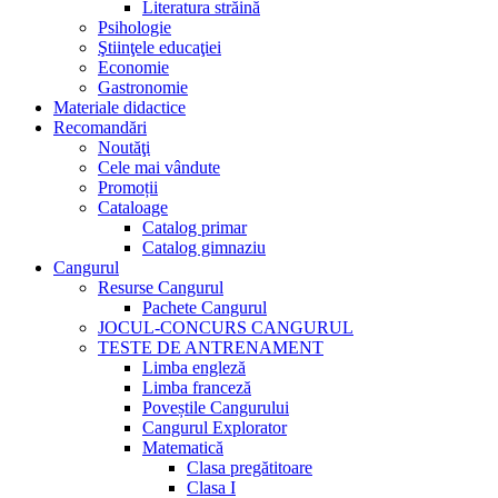
Literatura străină
Psihologie
Ştiinţele educaţiei
Economie
Gastronomie
Materiale didactice
Recomandări
Noutăţi
Cele mai vândute
Promoții
Cataloage
Catalog primar
Catalog gimnaziu
Cangurul
Resurse Cangurul
Pachete Cangurul
JOCUL-CONCURS CANGURUL
TESTE DE ANTRENAMENT
Limba engleză
Limba franceză
Poveștile Cangurului
Cangurul Explorator
Matematică
Clasa pregătitoare
Clasa I