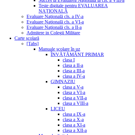
Succes la Evaluarea Națională la cls. a VIII-a
Teste digitale pentru EVALUAREA
NAȚIONALĂ
Evaluare Naţională cls. a IV-a
Evaluare Naţională cls. a VI-a
Evaluare Naţională cls. a II-a
Admitere in Colegii Militare
Carte şcolară
[Tabs]
Manuale şcolare în uz
ÎNVĂȚĂMÂNT PRIMAR
clasa I
clasa a II-a
clasa a III-a
clasa a IV-a
GIMNAZIU
clasa a V-a
clasa a VI-a
clasa a VII-a
clasa a VIII-a
LICEU
clasa a IX-a
clasa a X-a
clasa a XI-a
clasa a XII-a