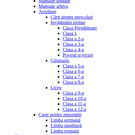
Manuale digitale
Manuale arhiva
Auxiliare
Cărţi pentru preşcolari
Invățământ primar
Clasa Pregătitoare
Clasa 1
Clasa a 2-a
Clasa a 3-a
Clasa a 4-a
Povesti si jocuri
Gimnaziu
Clasa a 5-a
Clasa a 6-a
Clasa a 7-a
Clasa a 8-a
Liceu
Clasa a 9-a
Clasa a 10-a
Clasa a 11-a
Clasa a 12-a
Carte pentru minorităţi
Limba germană
Limba maghiară
Limba rromani