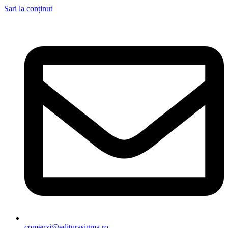
Sari la conținut
comenzi@editurasigma.ro