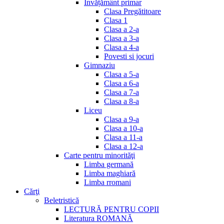
Invățământ primar
Clasa Pregătitoare
Clasa 1
Clasa a 2-a
Clasa a 3-a
Clasa a 4-a
Povesti si jocuri
Gimnaziu
Clasa a 5-a
Clasa a 6-a
Clasa a 7-a
Clasa a 8-a
Liceu
Clasa a 9-a
Clasa a 10-a
Clasa a 11-a
Clasa a 12-a
Carte pentru minorităţi
Limba germană
Limba maghiară
Limba rromani
Cărţi
Beletristică
LECTURĂ PENTRU COPII
Literatura ROMANĂ