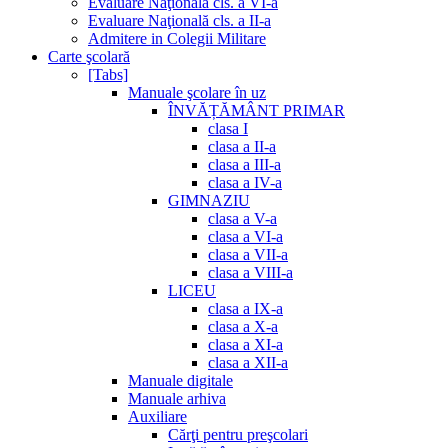
Evaluare Naţională cls. a VI-a
Evaluare Naţională cls. a II-a
Admitere in Colegii Militare
Carte şcolară
[Tabs]
Manuale şcolare în uz
ÎNVĂȚĂMÂNT PRIMAR
clasa I
clasa a II-a
clasa a III-a
clasa a IV-a
GIMNAZIU
clasa a V-a
clasa a VI-a
clasa a VII-a
clasa a VIII-a
LICEU
clasa a IX-a
clasa a X-a
clasa a XI-a
clasa a XII-a
Manuale digitale
Manuale arhiva
Auxiliare
Cărţi pentru preşcolari