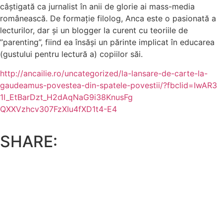
câștigată ca jurnalist în anii de glorie ai mass-media
românească. De formație filolog, Anca este o pasionată a
lecturilor, dar și un blogger la curent cu teoriile de
”parenting”, fiind ea însăși un părinte implicat în educarea
(gustului pentru lectură a) copiilor săi.
http://ancailie.ro/uncategoriz
ed/la-lansare-de-carte-la-
gaudeamus-povestea-din-
spatele-povestii/?fbclid=IwAR3
1I_EtBarDzt_H2dAqNaG9i38KnusFg
QXXVzhcv307FzXIu4fXD1t4-E4
SHARE: