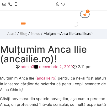
0
Acasă
/
Blog
/
News
/ Mulțumim Anca Ilie (ancailie.ro)!
Mulțumim Anca Ilie
(ancailie.ro)!
admin3
decembrie 2, 2019
2:11 pm
Mulțumim Anca Ilie (
ancailie.ro
) pentru că ne-ai fost alături
la lansarea cărților de beletristică pentru copii semnate de
Alina Ghimiș!
Găsiți povestea din spatele poveștilor, așa cum o percepe
Anca, un profesionist într-ale scrisului, cu multă experiență