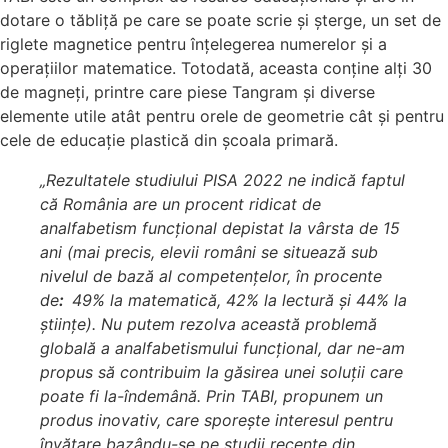
dotare o tăbliță pe care se poate scrie și șterge, un set de
riglete magnetice pentru înțelegerea numerelor și a
operațiilor matematice. Totodată, aceasta conține alți 30
de magneți, printre care piese Tangram și diverse
elemente utile atât pentru orele de geometrie cât și pentru
cele de educație plastică din școala primară.
„Rezultatele studiului PISA 2022 ne indică faptul
că România are un procent ridicat de
analfabetism funcțional depistat la vârsta de 15
ani (mai precis, elevii români se situează sub
nivelul de bază al competențelor, în procente
de
:
49% la matematică, 42% la lectură și 44% la
științe). Nu putem rezolva această problemă
globală a analfabetismului funcțional, dar ne-am
propus să contribuim la găsirea unei soluții care
poate fi la-îndemână. Prin TABI, propunem un
produs inovativ, care sporește interesul pentru
învățare bazându-se pe studii recente din