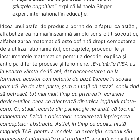
științele cognitive”,
explică Mihaela Singer,
expert internațional în educație.
Ideea unui astfel de produs a pornit de la faptul că astăzi,
alfabetizarea nu mai înseamnă simplu scris-citit-socotit ci,
alfabetizarea matematică este definită drept competența
de a utiliza raționamentul, conceptele, procedurile și
instrumentele matematice pentru a descrie, explica și
anticipa diferite procese și fenomene.
„
Evaluările PISA au
în vedere vârsta de 15 ani, dar deconectarea de la
formarea acestor competențe de bază începe în școala
primară. Pe de altă parte, știm cu toții că astăzi, copiii tind
să petreacă tot mai mult timp cu privirea în ecranele
device-urilor, ceea ce afectează dinamica legăturii minte-
corp. Or, studii recente din psihologie ne arată că tocmai
manevrarea fizică a obiectelor accelerează înțelegerea
conceptelor abstracte. Astfel, în timp ce copilul mută
magneții TABI pentru a modela un exercițiu, creierul său
procesează informațiile mai profund.”
, adaugă consultantul