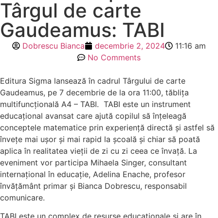
Târgul de carte
Gaudeamus: TABI
Dobrescu Bianca
decembrie 2, 2024
11:16 am
No Comments
Editura Sigma lansează în cadrul Târgului de carte
Gaudeamus, pe 7 decembrie de la ora 11:00, tăblița
multifuncțională A4 – TABI. TABI este un instrument
educațional avansat care ajută copilul să înțeleagă
conceptele matematice prin experiență directă și astfel să
învețe mai ușor și mai rapid la școală și chiar să poată
aplica în realitatea vieții de zi cu zi ceea ce învață. La
eveniment vor participa Mihaela Singer, consultant
internațional în educație, Adelina Enache, profesor
învățământ primar și Bianca Dobrescu, responsabil
comunicare.
TABI este un complex de resurse educaționale și are în