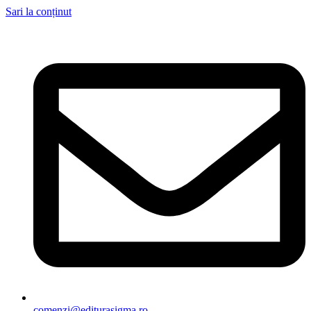
Sari la conținut
comenzi@editurasigma.ro