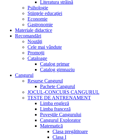
Literatura străină
Psihologie
Ştiinţele educaţiei
Economie
Gastronomie
Materiale didactice
Recomandări
Noutăţi
Cele mai vândute
Promoții
Cataloage
Catalog primar
Catalog gimnaziu
Cangurul
Resurse Cangurul
Pachete Cangurul
JOCUL-CONCURS CANGURUL
TESTE DE ANTRENAMENT
Limba engleză
Limba franceză
Poveștile Cangurului
Cangurul Explorator
Matematică
Clasa pregătitoare
Clasa I