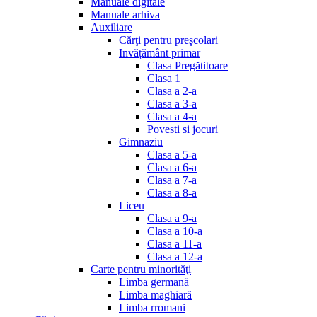
Manuale digitale
Manuale arhiva
Auxiliare
Cărţi pentru preşcolari
Invățământ primar
Clasa Pregătitoare
Clasa 1
Clasa a 2-a
Clasa a 3-a
Clasa a 4-a
Povesti si jocuri
Gimnaziu
Clasa a 5-a
Clasa a 6-a
Clasa a 7-a
Clasa a 8-a
Liceu
Clasa a 9-a
Clasa a 10-a
Clasa a 11-a
Clasa a 12-a
Carte pentru minorităţi
Limba germană
Limba maghiară
Limba rromani