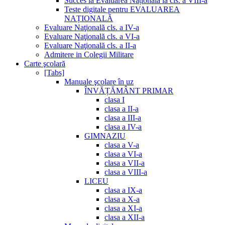
Succes la Evaluarea Națională la cls. a VIII-a
Teste digitale pentru EVALUAREA
NAȚIONALĂ
Evaluare Naţională cls. a IV-a
Evaluare Naţională cls. a VI-a
Evaluare Naţională cls. a II-a
Admitere in Colegii Militare
Carte şcolară
[Tabs]
Manuale şcolare în uz
ÎNVĂȚĂMÂNT PRIMAR
clasa I
clasa a II-a
clasa a III-a
clasa a IV-a
GIMNAZIU
clasa a V-a
clasa a VI-a
clasa a VII-a
clasa a VIII-a
LICEU
clasa a IX-a
clasa a X-a
clasa a XI-a
clasa a XII-a