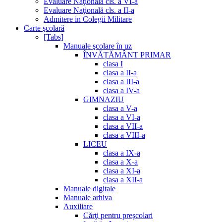
Evaluare Naţională cls. a VI-a
Evaluare Naţională cls. a II-a
Admitere in Colegii Militare
Carte şcolară
[Tabs]
Manuale şcolare în uz
ÎNVĂȚĂMÂNT PRIMAR
clasa I
clasa a II-a
clasa a III-a
clasa a IV-a
GIMNAZIU
clasa a V-a
clasa a VI-a
clasa a VII-a
clasa a VIII-a
LICEU
clasa a IX-a
clasa a X-a
clasa a XI-a
clasa a XII-a
Manuale digitale
Manuale arhiva
Auxiliare
Cărţi pentru preşcolari