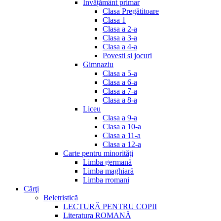
Invățământ primar
Clasa Pregătitoare
Clasa 1
Clasa a 2-a
Clasa a 3-a
Clasa a 4-a
Povesti si jocuri
Gimnaziu
Clasa a 5-a
Clasa a 6-a
Clasa a 7-a
Clasa a 8-a
Liceu
Clasa a 9-a
Clasa a 10-a
Clasa a 11-a
Clasa a 12-a
Carte pentru minorităţi
Limba germană
Limba maghiară
Limba rromani
Cărţi
Beletristică
LECTURĂ PENTRU COPII
Literatura ROMANĂ