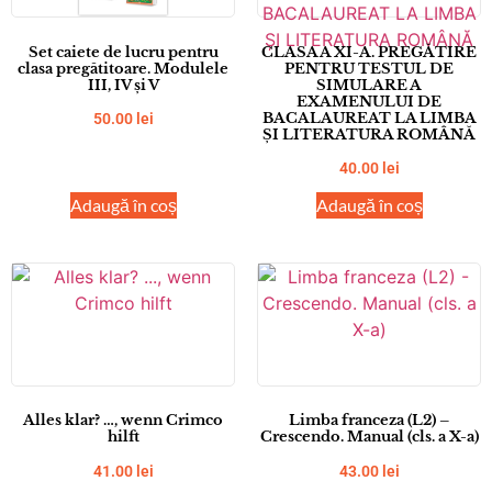
Set caiete de lucru pentru
CLASA A XI-A. PREGĂTIRE
clasa pregătitoare. Modulele
PENTRU TESTUL DE
III, IV și V
SIMULARE A
EXAMENULUI DE
BACALAUREAT LA LIMBA
50.00
lei
ȘI LITERATURA ROMÂNĂ
40.00
lei
Adaugă în coș
Adaugă în coș
Alles klar? …, wenn Crimco
Limba franceza (L2) –
hilft
Crescendo. Manual (cls. a X-a)
41.00
lei
43.00
lei