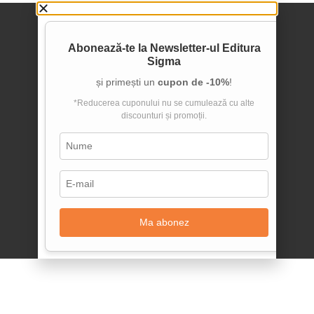
Abonează-te la
Newsletter-ul Editura
Sigma
și primești un
cupon de -10%
!
*Reducerea cuponului nu se cumulează cu alte
discounturi și promoții.
Ma abonez