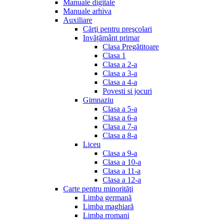
Manuale digitale
Manuale arhiva
Auxiliare
Cărţi pentru preşcolari
Invățământ primar
Clasa Pregătitoare
Clasa 1
Clasa a 2-a
Clasa a 3-a
Clasa a 4-a
Povesti si jocuri
Gimnaziu
Clasa a 5-a
Clasa a 6-a
Clasa a 7-a
Clasa a 8-a
Liceu
Clasa a 9-a
Clasa a 10-a
Clasa a 11-a
Clasa a 12-a
Carte pentru minorităţi
Limba germană
Limba maghiară
Limba rromani