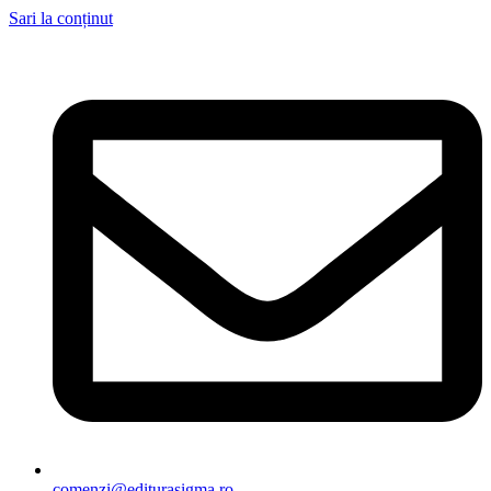
Sari la conținut
comenzi@editurasigma.ro