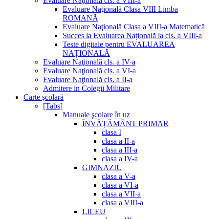
Evaluare Naţională cls. a VIII-a
Evaluare Naţională Clasa VIII Limba
ROMANĂ
Evaluare Naţională Clasa a VIII-a Matematică
Succes la Evaluarea Națională la cls. a VIII-a
Teste digitale pentru EVALUAREA
NAȚIONALĂ
Evaluare Naţională cls. a IV-a
Evaluare Naţională cls. a VI-a
Evaluare Naţională cls. a II-a
Admitere in Colegii Militare
Carte şcolară
[Tabs]
Manuale şcolare în uz
ÎNVĂȚĂMÂNT PRIMAR
clasa I
clasa a II-a
clasa a III-a
clasa a IV-a
GIMNAZIU
clasa a V-a
clasa a VI-a
clasa a VII-a
clasa a VIII-a
LICEU