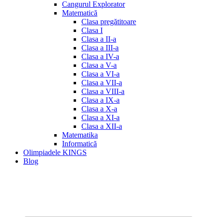
Cangurul Explorator
Matematică
Clasa pregătitoare
Clasa I
Clasa a II-a
Clasa a III-a
Clasa a IV-a
Clasa a V-a
Clasa a VI-a
Clasa a VII-a
Clasa a VIII-a
Clasa a IX-a
Clasa a X-a
Clasa a XI-a
Clasa a XII-a
Matematika
Informatică
Olimpiadele KINGS
Blog