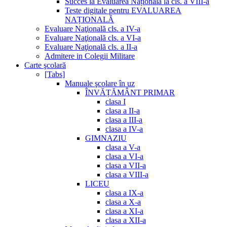
Succes la Evaluarea Națională la cls. a VIII-a
Teste digitale pentru EVALUAREA
NAȚIONALĂ
Evaluare Naţională cls. a IV-a
Evaluare Naţională cls. a VI-a
Evaluare Naţională cls. a II-a
Admitere in Colegii Militare
Carte şcolară
[Tabs]
Manuale şcolare în uz
ÎNVĂȚĂMÂNT PRIMAR
clasa I
clasa a II-a
clasa a III-a
clasa a IV-a
GIMNAZIU
clasa a V-a
clasa a VI-a
clasa a VII-a
clasa a VIII-a
LICEU
clasa a IX-a
clasa a X-a
clasa a XI-a
clasa a XII-a