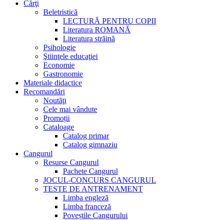
Cărţi
Beletristică
LECTURĂ PENTRU COPII
Literatura ROMANĂ
Literatura străină
Psihologie
Ştiinţele educaţiei
Economie
Gastronomie
Materiale didactice
Recomandări
Noutăţi
Cele mai vândute
Promoții
Cataloage
Catalog primar
Catalog gimnaziu
Cangurul
Resurse Cangurul
Pachete Cangurul
JOCUL-CONCURS CANGURUL
TESTE DE ANTRENAMENT
Limba engleză
Limba franceză
Poveștile Cangurului