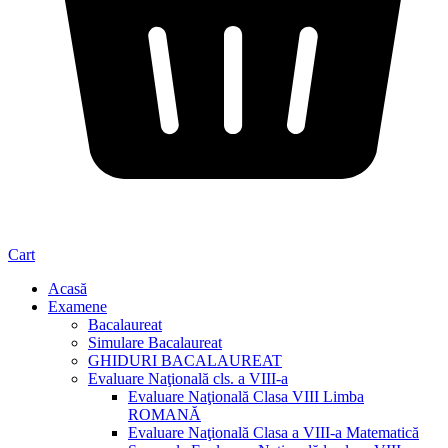
Cart
Acasă
Examene
Bacalaureat
Simulare Bacalaureat
GHIDURI BACALAUREAT
Evaluare Naţională cls. a VIII-a
Evaluare Naţională Clasa VIII Limba
ROMANĂ
Evaluare Naţională Clasa a VIII-a Matematică