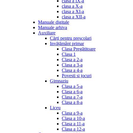
clasa a IX-a
clasa a X-a
clasa a XI-a
clasa a XII-a
Manuale digitale
Manuale arhiva
Auxiliare
Cărţi pentru preşcolari
Invățământ primar
Clasa Pregătitoare
Clasa 1
Clasa a 2-a
Clasa a 3-a
Clasa a 4-a
Povesti si jocuri
Gimnaziu
Clasa a 5-a
Clasa a 6-a
Clasa a 7-a
Clasa a 8-a
Liceu
Clasa a 9-a
Clasa a 10-a
Clasa a 11-a
Clasa a 12-a