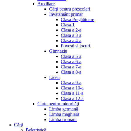
Auxiliare
Cărţi pentru preşcolari
Invățământ primar
Clasa Pregătitoare
Clasa 1
Clasa a 2-a
Clasa a 3-a
Clasa a 4-a
Povesti si jocuri
Gimnaziu
Clasa a 5-a
Clasa a 6-a
Clasa a 7-a
Clasa a 8-a
Liceu
Clasa a 9-a
Clasa a 10-a
Clasa a 11-a
Clasa a 12-a
Carte pentru minorităţi
Limba germană
Limba maghiară
Limba rromani
Cărţi
Beletristică