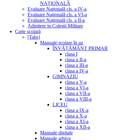
NAȚIONALĂ
Evaluare Naţională cls. a IV-a
Evaluare Naţională cls. a VI-a
Evaluare Naţională cls. a II-a
Admitere in Colegii Militare
Carte şcolară
[Tabs]
Manuale şcolare în uz
ÎNVĂȚĂMÂNT PRIMAR
clasa I
clasa a II-a
clasa a III-a
clasa a IV-a
GIMNAZIU
clasa a V-a
clasa a VI-a
clasa a VII-a
clasa a VIII-a
LICEU
clasa a IX-a
clasa a X-a
clasa a XI-a
clasa a XII-a
Manuale digitale
Manuale arhiva