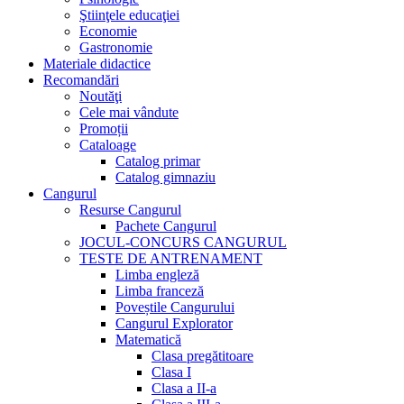
Ştiinţele educaţiei
Economie
Gastronomie
Materiale didactice
Recomandări
Noutăţi
Cele mai vândute
Promoții
Cataloage
Catalog primar
Catalog gimnaziu
Cangurul
Resurse Cangurul
Pachete Cangurul
JOCUL-CONCURS CANGURUL
TESTE DE ANTRENAMENT
Limba engleză
Limba franceză
Poveștile Cangurului
Cangurul Explorator
Matematică
Clasa pregătitoare
Clasa I
Clasa a II-a