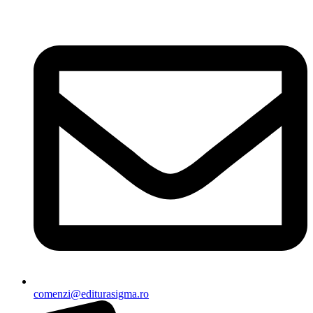
Sari
la
conținut
comenzi@editurasigma.ro