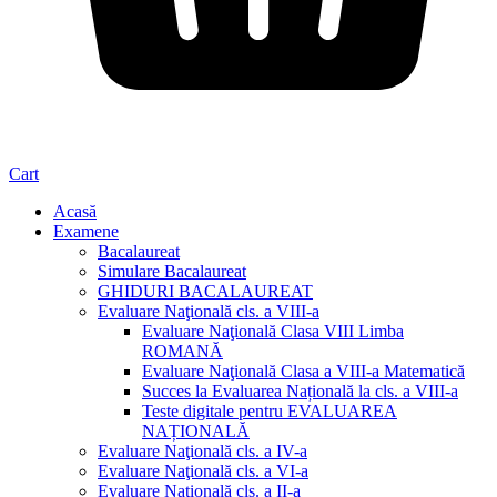
Cart
Acasă
Examene
Bacalaureat
Simulare Bacalaureat
GHIDURI BACALAUREAT
Evaluare Naţională cls. a VIII-a
Evaluare Naţională Clasa VIII Limba
ROMANĂ
Evaluare Naţională Clasa a VIII-a Matematică
Succes la Evaluarea Națională la cls. a VIII-a
Teste digitale pentru EVALUAREA
NAȚIONALĂ
Evaluare Naţională cls. a IV-a
Evaluare Naţională cls. a VI-a
Evaluare Naţională cls. a II-a