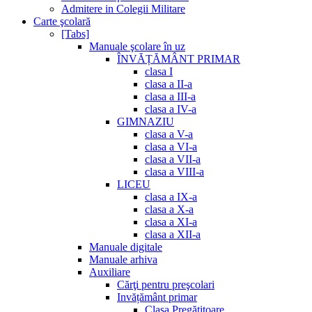
Admitere in Colegii Militare
Carte şcolară
[Tabs]
Manuale şcolare în uz
ÎNVĂȚĂMÂNT PRIMAR
clasa I
clasa a II-a
clasa a III-a
clasa a IV-a
GIMNAZIU
clasa a V-a
clasa a VI-a
clasa a VII-a
clasa a VIII-a
LICEU
clasa a IX-a
clasa a X-a
clasa a XI-a
clasa a XII-a
Manuale digitale
Manuale arhiva
Auxiliare
Cărţi pentru preşcolari
Invățământ primar
Clasa Pregătitoare