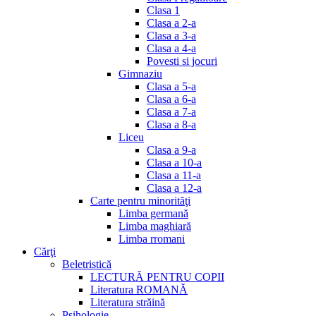
Clasa 1
Clasa a 2-a
Clasa a 3-a
Clasa a 4-a
Povesti si jocuri
Gimnaziu
Clasa a 5-a
Clasa a 6-a
Clasa a 7-a
Clasa a 8-a
Liceu
Clasa a 9-a
Clasa a 10-a
Clasa a 11-a
Clasa a 12-a
Carte pentru minorităţi
Limba germană
Limba maghiară
Limba rromani
Cărţi
Beletristică
LECTURĂ PENTRU COPII
Literatura ROMANĂ
Literatura străină
Psihologie