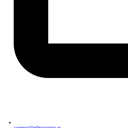
comenzi@editurasigma.ro