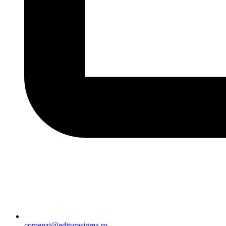
comenzi@editurasigma.ro