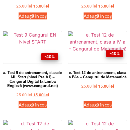
25.00
lei
15.00
lei
25.00
lei
15.00
lei
Adaugă în coș
Adaugă în coș
-40%
-40%
a. Test 9 de antrenament, clasele
e. Test 12 de antrenament, clasa
I-II, Start (nivel Pre A1) –
a IV-a – Cangurul de Matematică
Cangurul Digital la Limba
Engleză (www.cangurul.net)
25.00
lei
15.00
lei
25.00
lei
15.00
lei
Adaugă în coș
Adaugă în coș