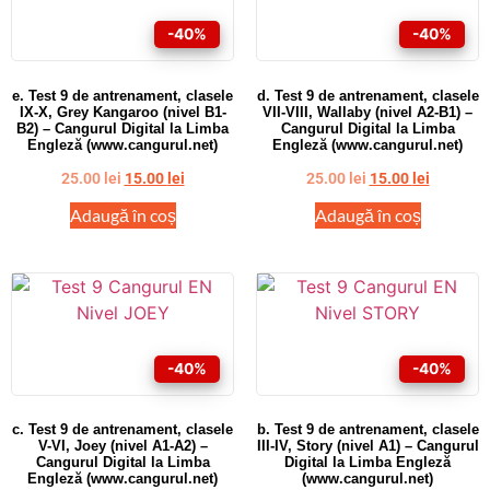
-40%
-40%
e. Test 9 de antrenament, clasele
d. Test 9 de antrenament, clasele
IX-X, Grey Kangaroo (nivel B1-
VII-VIII, Wallaby (nivel A2-B1) –
B2) – Cangurul Digital la Limba
Cangurul Digital la Limba
Engleză (www.cangurul.net)
Engleză (www.cangurul.net)
25.00
lei
15.00
lei
25.00
lei
15.00
lei
Adaugă în coș
Adaugă în coș
-40%
-40%
c. Test 9 de antrenament, clasele
b. Test 9 de antrenament, clasele
V-VI, Joey (nivel A1-A2) –
III-IV, Story (nivel A1) – Cangurul
Cangurul Digital la Limba
Digital la Limba Engleză
Engleză (www.cangurul.net)
(www.cangurul.net)